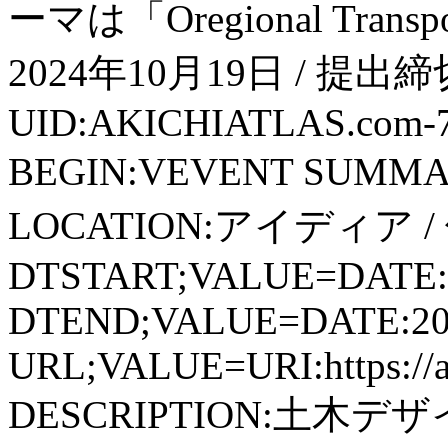
ーマは「Oregional Tran
2024年10月19日 / 提出
UID:AKICHIATLAS.com-
BEGIN:VEVENT SUMM
LOCATION:アイディア 
DTSTART;VALUE=DATE:
DTEND;VALUE=DATE:20
URL;VALUE=URI:https://aki
DESCRIPTION:土