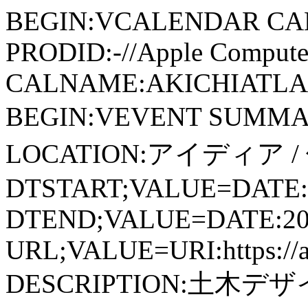
BEGIN:VCALENDAR CA
PRODID:-//Apple Computer
CALNAME:AKICHIATLAS.
BEGIN:VEVENT SUMM
LOCATION:アイディア 
DTSTART;VALUE=DATE:
DTEND;VALUE=DATE:20
URL;VALUE=URI:https://aki
DESCRIPTION:土