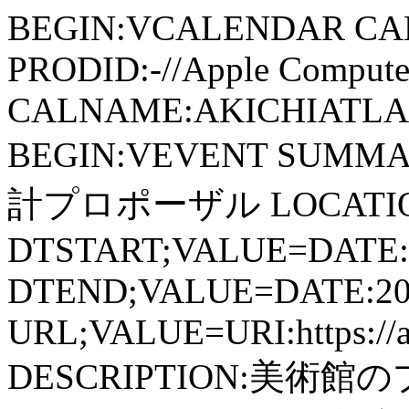
BEGIN:VCALENDAR CA
PRODID:-//Apple Computer
CALNAME:AKICHIATLAS.
BEGIN:VEVENT SU
計プロポーザル LOCATIO
DTSTART;VALUE=DATE:
DTEND;VALUE=DATE:20
URL;VALUE=URI:https://aki
DESCRIPTION:美術