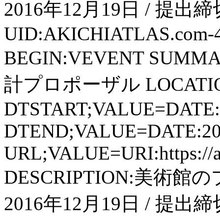
2016年12月19日 / 提
UID:AKICHIATLAS.com-
BEGIN:VEVENT SU
計プロポーザル LOCATIO
DTSTART;VALUE=DATE:
DTEND;VALUE=DATE:20
URL;VALUE=URI:https://aki
DESCRIPTION:美術
2016年12月19日 / 提