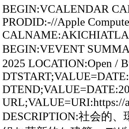
BEGIN:VCALENDAR CA
PRODID:-//Apple Computer
CALNAME:AKICHIATLAS.
BEGIN:VEVENT SUMMA
2025 LOCATION:Open / Bu
DTSTART;VALUE=DATE:
DTEND;VALUE=DATE:20
URL;VALUE=URI:https://aki
DESCRIPTION:社