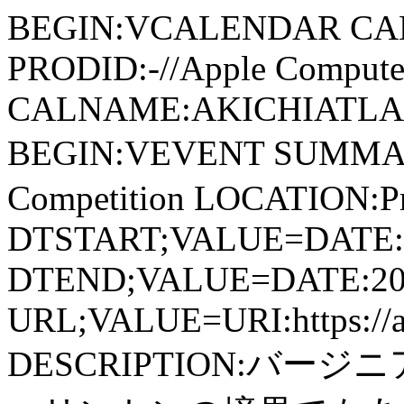
BEGIN:VCALENDAR CA
PRODID:-//Apple Computer
CALNAME:AKICHIATLAS.
BEGIN:VEVENT SUMMARY
Competition LOCATION:Proje
DTSTART;VALUE=DATE:
DTEND;VALUE=DATE:20
URL;VALUE=URI:https://aki
DESCRIPTION:バ