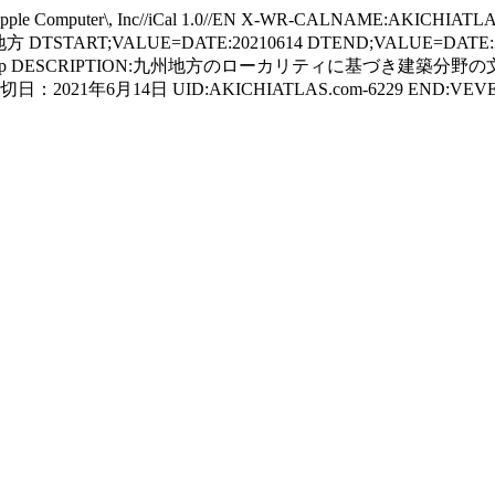
 Computer\, Inc//iCal 1.0//EN X-WR-CALNAME:AKICHIATL
TART;VALUE=DATE:20210614 DTEND;VALUE=DATE:2
archives/ggu8ssl115.php DESCRIPTION:九州地方のロ
21年6月14日 UID:AKICHIATLAS.com-6229 END:VEVE