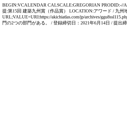
BEGIN:VCALENDAR CALSCALE:GREGORIAN PRODID:-//Apple
提:第15回 建築九州賞（作品賞） LOCATION:アワード / 九州地方 DTS
URL;VALUE=URI:https://akichiatlas.com/jp/
門の2つの部門がある。 / 登録締切日：2021年6月14日 / 提出締切日：20