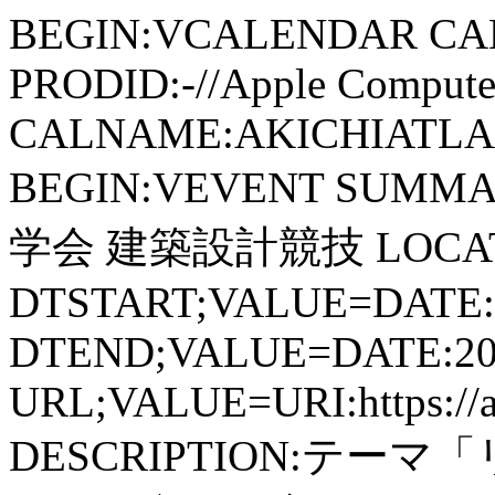
BEGIN:VCALENDAR CA
PRODID:-//Apple Computer
CALNAME:AKICHIATLAS.
BEGIN:VEVENT SUM
学会 建築設計競技 LOCAT
DTSTART;VALUE=DATE:
DTEND;VALUE=DATE:20
URL;VALUE=URI:https://aki
DESCRIPTION:テ