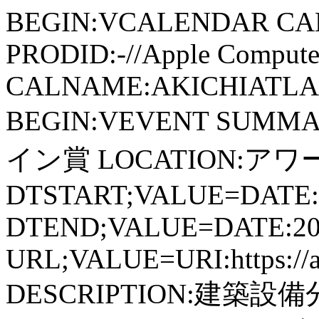
BEGIN:VCALENDAR CA
PRODID:-//Apple Computer
CALNAME:AKICHIATLAS.
BEGIN:VEVENT SUM
イン賞 LOCATION:アワー
DTSTART;VALUE=DATE:
DTEND;VALUE=DATE:20
URL;VALUE=URI:https://aki
DESCRIPTION:建