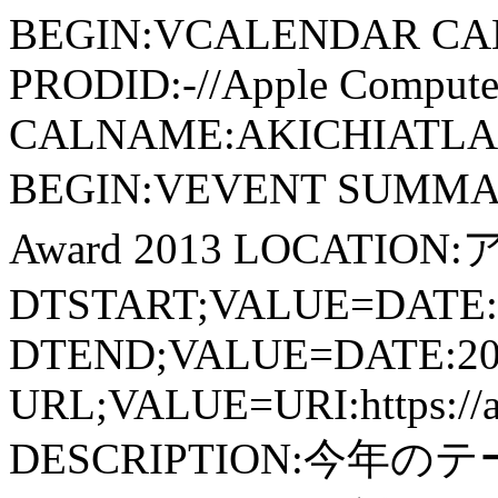
BEGIN:VCALENDAR CA
PRODID:-//Apple Computer
CALNAME:AKICHIATLAS.
BEGIN:VEVENT SUMMA
Award 2013 LOCATIO
DTSTART;VALUE=DATE:
DTEND;VALUE=DATE:20
URL;VALUE=URI:https://ak
DESCRIPTION:今年の