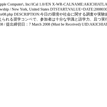
 Computer\, Inc//iCal 1.0//EN X-WR-CALNAME:AKICHIATL
Fellowship / New York, United States DTSTART;VALUE=DATE:20
rchives/new_york_prize08.php DESCRIPTION:今日の
えられる奨学コンペで、参加者は十分な学識と語学力、且つ実
日：7 March 2008 (Must be Received) UID:AKICHIAT