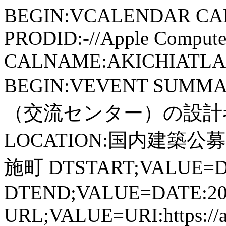
BEGIN:VCALENDAR CA
PRODID:-//Apple Computer
CALNAME:AKICHIATLAS.
BEGIN:VEVENT SU
（交流センター）の設計
LOCATION:国内建築
施町 DTSTART;VALUE=DA
DTEND;VALUE=DATE:20
URL;VALUE=URI:https://aki