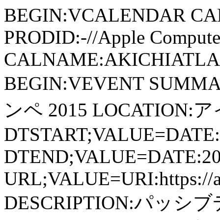
BEGIN:VCALENDAR CA
PRODID:-//Apple Computer
CALNAME:AKICHIATLAS.
BEGIN:VEVENT SU
ンペ 2015 LOCATION
DTSTART;VALUE=DATE:
DTEND;VALUE=DATE:20
URL;VALUE=URI:https://aki
DESCRIPTION:パ