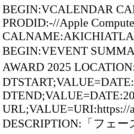
BEGIN:VCALENDAR CA
PRODID:-//Apple Computer
CALNAME:AKICHIATLAS.
BEGIN:VEVENT SUMMA
AWARD 2025 LOCAT
DTSTART;VALUE=DATE:
DTEND;VALUE=DATE:20
URL;VALUE=URI:https://aki
DESCRIPTION:「