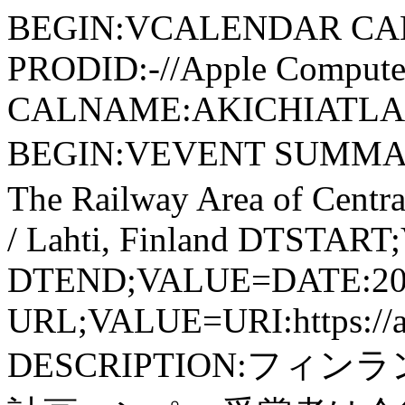
BEGIN:VCALENDAR CA
PRODID:-//Apple Computer
CALNAME:AKICHIATLAS.
BEGIN:VEVENT SUMMARY:
The Railway Area of Centr
/ Lahti, Finland DTSTA
DTEND;VALUE=DATE:20
URL;VALUE=URI:https://akic
DESCRIPTION:フ