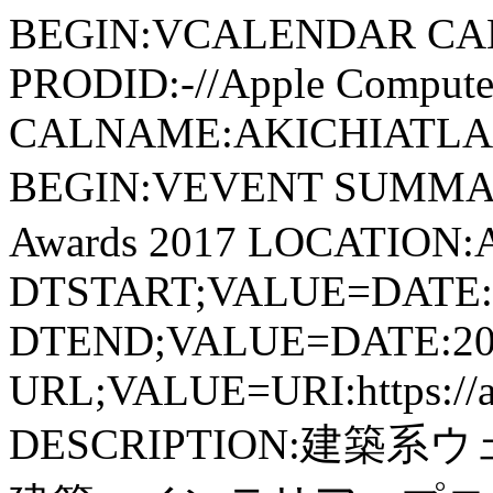
BEGIN:VCALENDAR CA
PRODID:-//Apple Computer
CALNAME:AKICHIATLAS.
BEGIN:VEVENT SUMMARY:
Awards 2017 LOCATION:A
DTSTART;VALUE=DATE:
DTEND;VALUE=DATE:20
URL;VALUE=URI:https://aki
DESCRIPTION:建