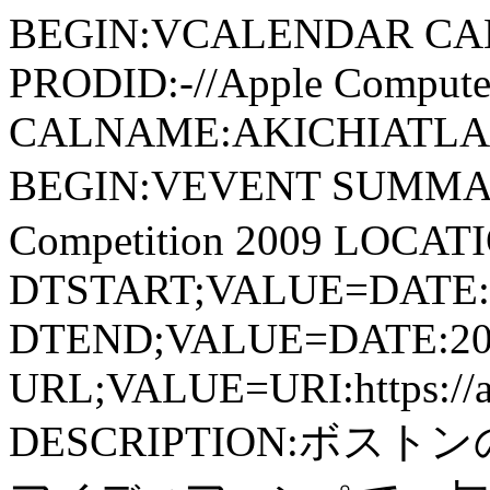
BEGIN:VCALENDAR CA
PRODID:-//Apple Computer
CALNAME:AKICHIATLAS.
BEGIN:VEVENT SUMMARY
Competition 2009 LOCATION
DTSTART;VALUE=DATE:
DTEND;VALUE=DATE:20
URL;VALUE=URI:https://aki
DESCRIPTION:ボ