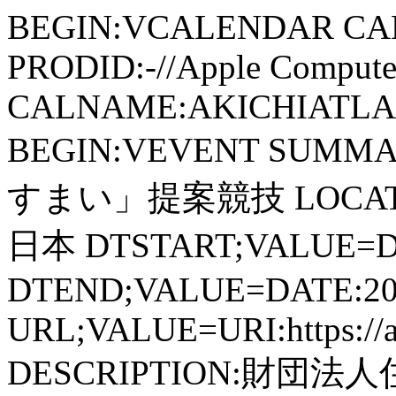
BEGIN:VCALENDAR CA
PRODID:-//Apple Computer
CALNAME:AKICHIATLAS.
BEGIN:VEVENT SU
すまい」提案競技 LOCAT
日本 DTSTART;VALUE=DA
DTEND;VALUE=DATE:20
URL;VALUE=URI:https://aki
DESCRIPTION:財