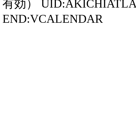
有効） UID:AKICHIATLAS
END:VCALENDAR