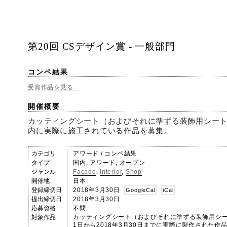
第20回 CSデザイン賞 - 一般部門
コンペ結果
受賞作品を見る...
開催概要
カッティングシート（およびそれに準ずる装飾用シー
内に実際に施工されている作品を募集。
カテゴリ
アワード / コンペ結果
タイプ
国内, アワード, オープン
ジャンル
Façade
,
Interior
,
Shop
開催地
日本
登録締切日
2018年3月30日
GoogleCal
iCal
提出締切日
2018年3月30日
応募資格
不問
カッティングシート（およびそれに準ずる装飾用シート
対象作品
1日から2018年3月30日までに実際に製作された作