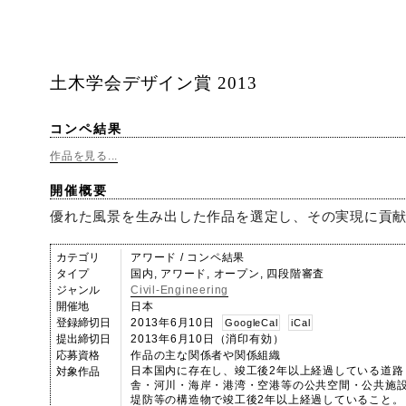
土木学会デザイン賞 2013
コンペ結果
作品を見る...
開催概要
優れた風景を生み出した作品を選定し、その実現に貢
カテゴリ
アワード / コンペ結果
タイプ
国内, アワード, オープン, 四段階審査
ジャンル
Civil-Engineering
開催地
日本
登録締切日
2013年6月10日
GoogleCal
iCal
提出締切日
2013年6月10日（消印有効）
応募資格
作品の主な関係者や関係組織
日本国内に存在し、竣工後2年以上経過している道路
対象作品
舎・河川・海岸・港湾・空港等の公共空間・公共施
堤防等の構造物で竣工後2年以上経過していること。