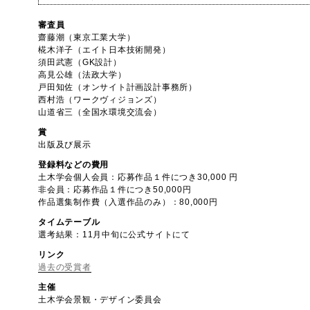
審査員
齋藤潮（東京工業大学）
椛木洋子（エイト日本技術開発）
須田武憲（GK設計）
高見公雄（法政大学）
戸田知佐（オンサイト計画設計事務所）
西村浩（ワークヴィジョンズ）
山道省三（全国水環境交流会）
賞
出版及び展示
登録料などの費用
土木学会個人会員：応募作品１件につき30,000 円
非会員：応募作品１件につき50,000円
作品選集制作費（入選作品のみ）：80,000円
タイムテーブル
選考結果：11月中旬に公式サイトにて
リンク
過去の受賞者
主催
土木学会景観・デザイン委員会