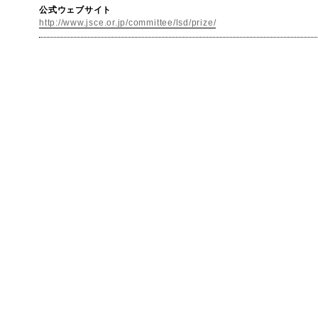
公式ウェブサイト
http://www.jsce.or.jp/committee/lsd/prize/