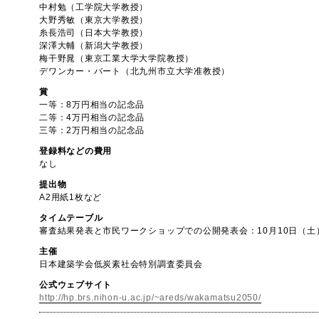
中村勉（工学院大学教授）
大野秀敏（東京大学教授）
糸長浩司（日本大学教授）
深澤大輔（新潟大学教授）
梅干野晁（東京工業大学大学院教授）
デワンカー・バート（北九州市立大学准教授）
賞
一等：8万円相当の記念品
二等：4万円相当の記念品
三等：2万円相当の記念品
登録料などの費用
なし
提出物
A2用紙1枚など
タイムテーブル
審査結果発表と市民ワークショップでの公開発表会：10月10日（土
主催
日本建築学会低炭素社会特別調査委員会
公式ウェブサイト
http://hp.brs.nihon-u.ac.jp/~areds/wakamatsu2050/