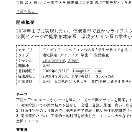
古園 賢太 殿 (北九州市立大学 国際環境工学部 環境空間デザイン学科
作品を見る...
開催概要
2050年までに実現したい、低炭素型で豊かなライフス
空間イメージの提案を建築系、環境デザイン系の学生
カテゴリ
アイディアコンペ / コンペ結果 / 学生が参加できる
タイプ
地域限定, アイディア, 学生, 一段階審査
ジャンル
Environment
,
Urban
開催地
九州
登録締切日
2009年8月31日
GoogleCal
iCal
提出締切日
2009年9月30日（消印有効）
GoogleCal
応募資格
九州、山口県内にある大学、専門学校に通学する学
テーマ
下記の三つのテーマから一つを選んで、その空間デザインを提案す
1. 洞海湾沿いでの湾の魅力を活かし、交通、交流、居住、商い、出
2. 斜面住宅地のより快適で、低炭素型で持続可能な居住地空間デザ
3. 洞海湾沿いでの、工業的土地利用を転換した、エコロジカルな
空間イメージ
審査員