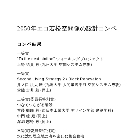
2050年エコ若松空間像の設計コンペ
コンペ結果
一等賞
"To the next station" ウォーキングプロジェクト
上野 祐貴 殿 (九州大学 空間システム専攻)
一等賞
Second Living Strategy 2 / Block Renovaion
井ノ口 洪太 殿 (九州大学 人間環境学府 空間システム専攻)
堂脇 吉典 殿 (同上)
三等賞(委員長特別賞)
つなぐつながる階段
首藤 徹郎 殿 (西日本工業大学 デザイン学部 建築学科)
中門 睦 殿 (同上)
深堀 志野 殿 (同上)
三等賞(委員長特別賞)
水に沈む埋立地に海を楽しむ集合住宅