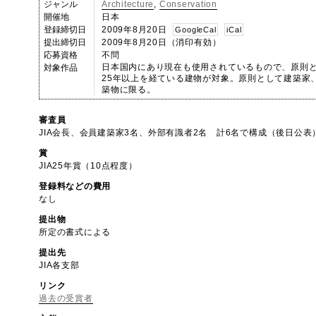
ジャンル
Architecture
,
Conservation
開催地
日本
登録締切日
2009年8月20日
GoogleCal
iCal
提出締切日
2009年8月20日（消印有効）
応募資格
不問
日本国内にあり現在も使用されているもので、原則とし
対象作品
25年以上を経ている建物が対象。原則として建築家
築物に限る。
審査員
JIA会長、会員建築家3名、外部有識者2名 計6名で構成（後日公表
賞
JIA25年賞（10点程度）
登録料などの費用
なし
提出物
所定の書式による
提出先
JIA各支部
リンク
過去の受賞者