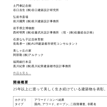
土門拳記念館
谷口吉生 (株)谷口建築設計研究所
弘前市斎場
前川國男 (株)前川建築設計事務所
岩手県立博物館
西村明男 (株)佐藤武夫設計事務所 （現・(株)佐藤総合計画）
石原なち子記念体育館
長島孝一 (株)AUR建築都市研究コンサルタント
美しヶ丘の家
阿部勤 (株)アルテック
福岡銀行本店
黒川紀章 (株)黒川紀章建築都市設計事務所
作品を見る...
開催概要
25年以上に渡って美しく生き続けている建築物を表彰
カテゴリ
アワード / コンペ結果
タイプ
国内, アワード, オープン, 二段階審査, 非匿名