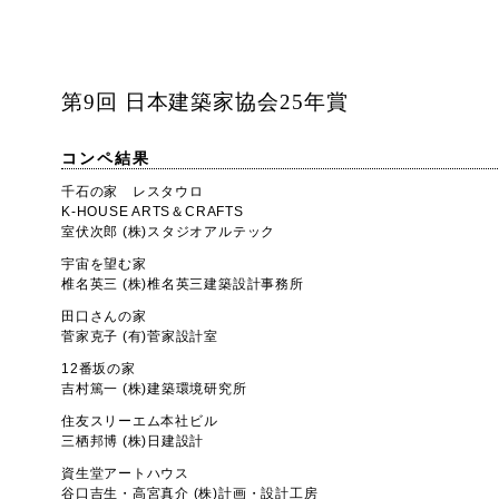
第9回 日本建築家協会25年賞
コンペ結果
千石の家 レスタウロ
K-HOUSE ARTS＆CRAFTS
室伏次郎 (株)スタジオアルテック
宇宙を望む家
椎名英三 (株)椎名英三建築設計事務所
田口さんの家
菅家克子 (有)菅家設計室
12番坂の家
吉村篤一 (株)建築環境研究所
住友スリーエム本社ビル
三栖邦博 (株)日建設計
資生堂アートハウス
谷口吉生・高宮真介 (株)計画・設計工房