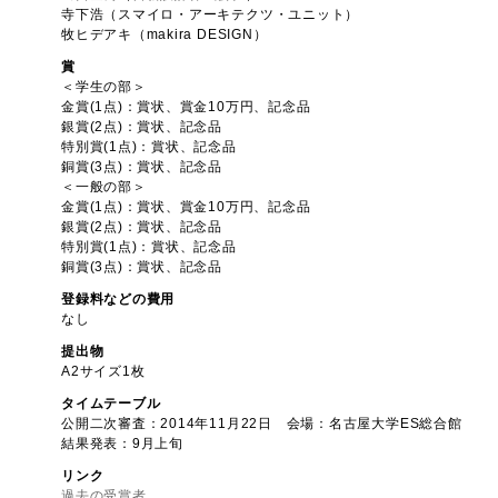
寺下浩（スマイロ・アーキテクツ・ユニット）
牧ヒデアキ（makira DESIGN）
賞
＜学生の部＞
金賞(1点)：賞状、賞金10万円、記念品
銀賞(2点)：賞状、記念品
特別賞(1点)：賞状、記念品
銅賞(3点)：賞状、記念品
＜一般の部＞
金賞(1点)：賞状、賞金10万円、記念品
銀賞(2点)：賞状、記念品
特別賞(1点)：賞状、記念品
銅賞(3点)：賞状、記念品
登録料などの費用
なし
提出物
A2サイズ1枚
タイムテーブル
公開二次審査：2014年11月22日 会場：名古屋大学ES総合館
結果発表：9月上旬
リンク
過去の受賞者