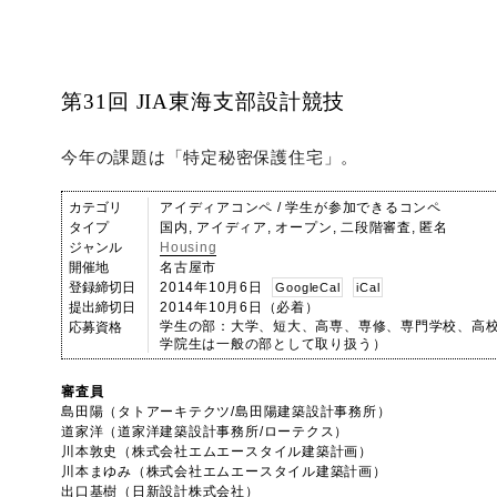
第31回 JIA東海支部設計競技
今年の課題は「特定秘密保護住宅」。
カテゴリ
アイディアコンペ / 学生が参加できるコンペ
タイプ
国内, アイディア, オープン, 二段階審査, 匿名
ジャンル
Housing
開催地
名古屋市
登録締切日
2014年10月6日
GoogleCal
iCal
提出締切日
2014年10月6日（必着）
学生の部：大学、短大、高専、専修、専門学校、高校等
応募資格
学院生は一般の部として取り扱う）
審査員
島田陽（タトアーキテクツ/島田陽建築設計事務所）
道家洋（道家洋建築設計事務所/ローテクス）
川本敦史（株式会社エムエースタイル建築計画）
川本まゆみ（株式会社エムエースタイル建築計画）
出口基樹（日新設計株式会社）