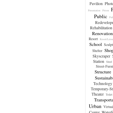
Pavilion
Phot
Presentation
Prison
Public
Pub
Redevelop
Rehabilitation
Renovation
Resort
Resort/Leisu
School
Sculpt
Sho
Shelter
Skyscraper
Station
Steel
Street-Furn
Structure
Sustainabi
Technology
Temporary-St
Theater
Toilet
Transporta
Urban
Virtua
Center
Waterf