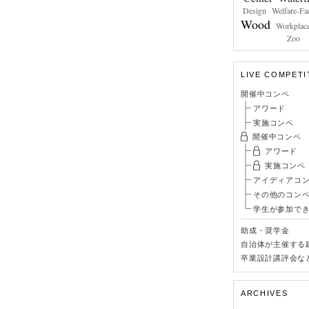
Design
Welfare-Fac
Wood
Workplac
Zoo
LIVE COMPETI
開催中コンペ
アワード
実施コンペ
開催中コンペ
アワード
実施コンペ
アイディアコ
その他のコン
学生が参加で
助成・奨学金
自治体が主催する
卒業設計講評会な
ARCHIVES