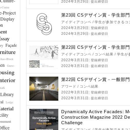
Culture-
2024年3月29日
: 提出締切日
e-Centre
-Project
第23回 CSデザイン賞 - 学生部
Display
アイディアコンペ / 学生が参加できるコ
on
2024年3月29日
: 登録締切日
ent
2024年3月29日
: 提出締切日
Essay
Façade
ory
第22回 CSデザイン賞 - 学生部
rniture
アイディアコンペ / コンペ結果 / 学生
Glass-Block
2022年3月31日
: 登録締切日
en
Guest-
2022年3月31日
: 提出締切日
ousing
nterior
第22回 CSデザイン賞 - 一般部
アワード / コンペ結果
mark
2022年3月31日
: 登録締切日
Library
2022年3月31日
: 提出締切日
al
Lodge
aterial
Dynamically Active Facades: Me
ility
Construction Magazine 2022 De
nument
Challenge
ffice
アイディアコンペ / 学生が参加できるコ