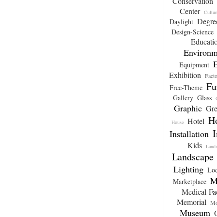
Conservation
Center
Cultur
Degree
Daylight
Design-Science
Educati
Environm
Equipment
Exhibition
Fact
Fu
Free-Theme
Gallery
Glass
Graphic
Gre
H
Hotel
House
I
Installation
Kids
Land
Landscape
Lighting
Loc
M
Marketplace
Medical-Fac
Memorial
Mo
Museum
O