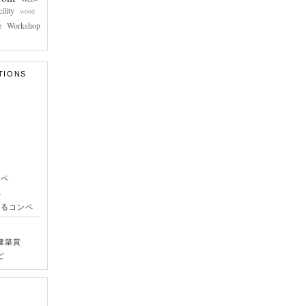
ility
wood
e
Workshop
TIONS
ンペ
ペ
きるコンペ
建築賞
ど