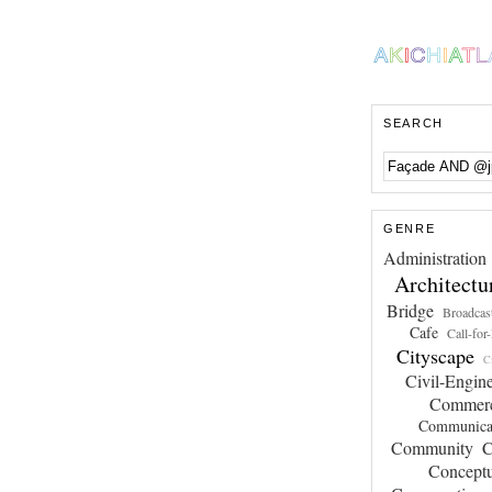
SEARCH
GENRE
Administration
Architectu
Bridge
Broadcas
Cafe
Call-for
Cityscape
Ci
Civil-Engin
Commer
Communica
Community
C
Conceptu