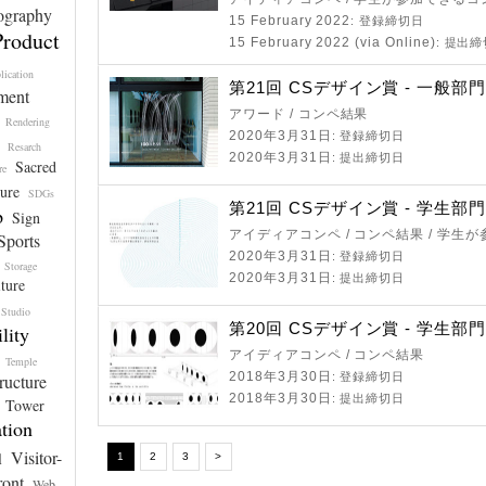
ography
15 February 2022
: 登録締切日
Product
15 February 2022 (via Online)
: 提出
lication
第21回 CSデザイン賞 - 一般部
ment
アワード / コンペ結果
Rendering
2020年3月31日
: 登録締切日
Resarch
2020年3月31日
: 提出締切日
Sacred
re
ure
SDGs
第21回 CSデザイン賞 - 学生部
p
Sign
アイディアコンペ / コンペ結果 / 学生
Sports
2020年3月31日
: 登録締切日
Storage
2020年3月31日
: 提出締切日
iture
Studio
第20回 CSデザイン賞 - 学生部
lity
アイディアコンペ / コンペ結果
Temple
2018年3月30日
ructure
: 登録締切日
2018年3月30日
: 提出締切日
Tower
tion
Visitor-
l
1
2
3
>
ront
Web-