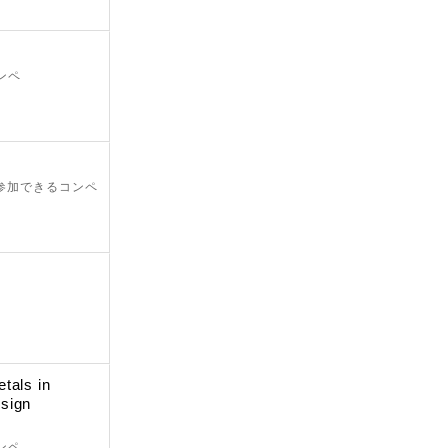
門
ンペ
門
が参加できるコンペ
門
tals in
sign
ンペ