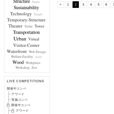
Structure
Studio
<
1
2
3
4
5
6
Sustainability
Technology
Temple
Temporary-Structure
Theater
Tower
Toilet
Transportation
Urban
Virtual
Visitor-Center
Waterfront
Web-Design
Welfare-Facility
wood
Wood
Workplace
Workshop
Zoo
LIVE COMPETITIONS
開催中コンペ
アワード
実施コンペ
開催中コンペ
アワード