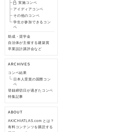
実施コンペ
アイディアコンペ
その他のコンペ
学生が参加できるコン
ペ
助成・奨学金
自治体が主催する建築賞
卒業設計講評会など
ARCHIVES
コンペ結果
日本人受賞の国際コン
ペ
登録締切日が過ぎたコンペ
特集記事
ABOUT
AKICHIATLAS.com とは？
有料コンテンツを購読する