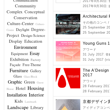
Communication
2017年9月30日
:
Community
2017年9月30日
:
Complex
Conceptual
Architectural
Conservation
Culture-Center
その他のコンペ 
Culture-
25 September 2
Degree-
Daylight
Centre
25 September 20
Project
Design-Science
Display
Education
Young Guns 
Environment
アワード
Essay
Equipment
31 July 2017
: 
Exhibition
Factory
31 July 2017 (vi
Façade
Free-Theme
Furniture
The A'Design
Gallery
2017
Glass
Glass-Block
Graphic
Green
アワード
Guest-
28 February 201
Housing
Hotel
House
28 February 201
Interior
Installation
Kids
京都デザイン賞 
Landmark
Landscape
Library
アイディアコンペ 