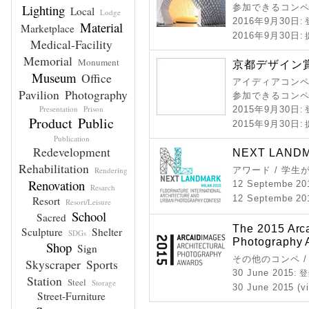
Lighting
参加できるコン
Local
Lodge
2016年9月30日
:
Material
Marketplace
2016年9月30日
:
Medical-Facility
Memorial
Monument
京都デザイン賞 
Museum
Office
アイディアコンペ 
Pavilion
Photography
参加できるコン
Presentation
Prison
2015年9月30日
:
Product
Public
2015年9月30日
:
Publication
Redevelopment
NEXT LANDM
Rehabilitation
Rendering
アワード / 学
Renovation
12 Septembe 20
Resarch
12 Septembe 201
Resort
Resort/Leisure
School
Sacred
The 2015 Arca
Sculpture
Shelter
SDGs
Photography 
Shop
Sign
その他のコンペ 
Skyscraper
Sports
30 June 2015
: 
Station
Steel
Storage
30 June 2015 (v
Street-Furniture