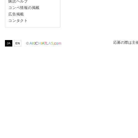
購読ヘルプ
コンペ情報の掲載
広告掲載
コンタクト
応募の際は主
©
A
K
I
C
H
I
A
T
L
A
S
.
c
o
m
JA
EN