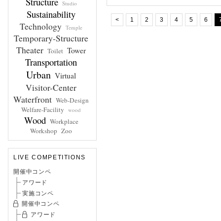
Structure
Studio
Sustainability
<
1
2
3
4
5
6
Technology
Temple
Temporary-Structure
Theater
Tower
Toilet
Transportation
Urban
Virtual
Visitor-Center
Waterfront
Web-Design
Welfare-Facility
wood
Wood
Workplace
Workshop
Zoo
LIVE COMPETITIONS
開催中コンペ
アワード
実施コンペ
開催中コンペ
アワード