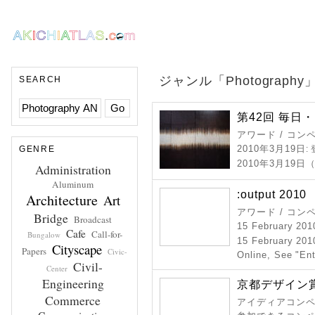
ジャンル「Photograp
SEARCH
第42回 毎日
アワード / コン
2010年3月19日
GENRE
:
2010年3月19
Administration
Aluminum
:output 2010
Architecture
Art
アワード / コン
Bridge
Broadcast
15 February 20
Cafe
Call-for-
Bungalow
15 February 201
Cityscape
Papers
Civic-
Online, See "Ent
Civil-
Center
Engineering
京都デザイン賞 
Commerce
アイディアコンペ 