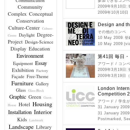
Communication
参加できるコン
Community
2009年9月10日
:
Complex
Conceptual
2009年10月10
Conservation
Design and t
Culture-Center
Culture-
その他のコンペ
Degree-
Daylight
Centre
10 May 2009
: 
Project
Design-Science
10 May 2009 (vi
Display
Education
Environment
第41回 毎日
Essay
Equipment
アワード / コン
Exhibition
2009年3月19日
:
Factory
Façade
Free-Theme
2009年3月19
Furniture
Gallery
London Intern
Glass
Glass-Block
Competition 
Graphic
Green
Guest-
アワード / 学
Housing
Hotel
House
31 January 2009
Interior
Installation
31 January 2009
Kids
Postmarked, See
Landmark
Landscape
Library