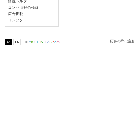
購読ヘルプ
コンペ情報の掲載
広告掲載
コンタクト
応募の際は主
©
A
K
I
C
H
I
A
T
L
A
S
.
c
o
m
JA
EN