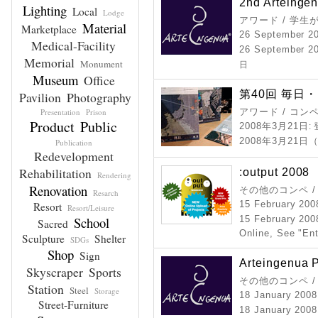
2nd Arteingen
Lighting
Local
Lodge
アワード / 学
Material
Marketplace
26 September 2
Medical-Facility
26 September 20
Memorial
Monument
日
Museum
Office
第40回 毎日
Pavilion
Photography
Presentation
Prison
アワード / コン
Product
Public
2008年3月21日
:
2008年3月21
Publication
Redevelopment
Rehabilitation
:output 2008
Rendering
Renovation
その他のコンペ 
Resarch
15 February 200
Resort
Resort/Leisure
School
15 February 200
Sacred
Online, See "En
Sculpture
Shelter
SDGs
Shop
Sign
Arteingenua 
Skyscraper
Sports
その他のコンペ 
Station
Steel
Storage
18 January 2008
Street-Furniture
18 January 2008