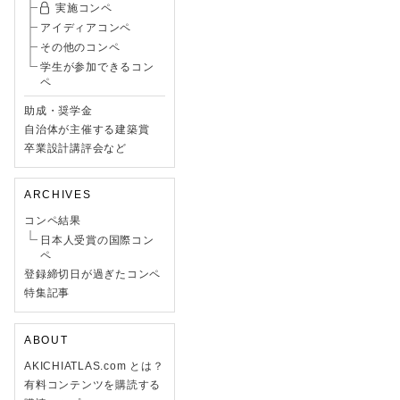
実施コンペ
アイディアコンペ
その他のコンペ
学生が参加できるコン
ペ
助成・奨学金
自治体が主催する建築賞
卒業設計講評会など
ARCHIVES
コンペ結果
日本人受賞の国際コン
ペ
登録締切日が過ぎたコンペ
特集記事
ABOUT
AKICHIATLAS.com とは？
有料コンテンツを購読する