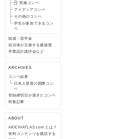
実施コンペ
アイディアコンペ
その他のコンペ
学生が参加できるコン
ペ
助成・奨学金
自治体が主催する建築賞
卒業設計講評会など
ARCHIVES
コンペ結果
日本人受賞の国際コン
ペ
登録締切日が過ぎたコンペ
特集記事
ABOUT
AKICHIATLAS.com とは？
有料コンテンツを購読する