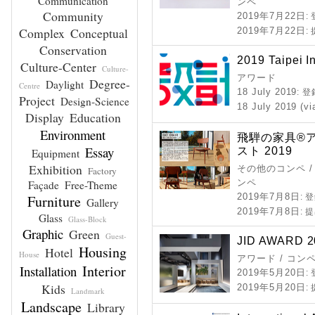
Communication
ンペ
Community
2019年7月22日
:
Complex
Conceptual
2019年7月22日
:
Conservation
2019 Taipei I
Culture-Center
Culture-
アワード
Degree-
Daylight
Centre
18 July 2019
: 
Project
Design-Science
18 July 2019 (vi
Display
Education
Environment
飛騨の家具®
Essay
スト 2019
Equipment
Exhibition
その他のコンペ /
Factory
ンペ
Façade
Free-Theme
2019年7月8日
Furniture
: 
Gallery
2019年7月8日
: 
Glass
Glass-Block
Graphic
Green
Guest-
JID AWARD 2
Housing
Hotel
House
アワード / コン
Interior
Installation
2019年5月20日
:
Kids
2019年5月20日
:
Landmark
Landscape
Library