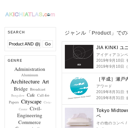
ジャンル「Product」で
SEARCH
JIA KINK
アイディアコンペ
2019年9月10日
GENRE
:
2019年9月10日
Administration
Aluminum
［平成］瀬戸
Architecture
Art
アワード
Bridge
Broadcast
2019年8月31日
:
Cafe
Call-for-
Bungalow
2019年8月31日
:
Cityscape
Papers
Civic-
Civil-
Center
Tokyo Midt
Engineering
ペ
Commerce
その他のコンペ /