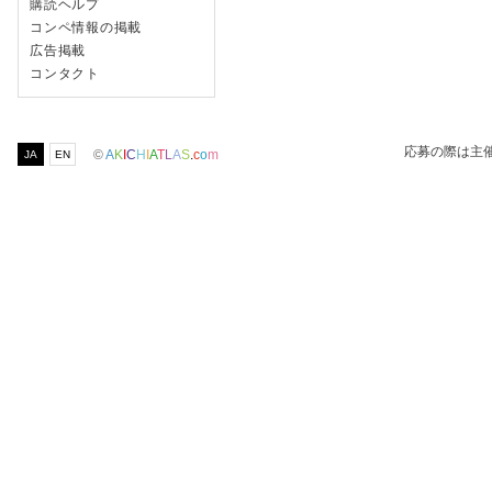
購読ヘルプ
コンペ情報の掲載
広告掲載
コンタクト
応募の際は主
©
A
K
I
C
H
I
A
T
L
A
S
.
c
o
m
JA
EN