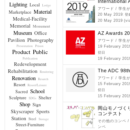
International
Lighting
Local
Lodge
アワード / 学
Material
Marketplace
20 May 2019
: 
Medical-Facility
20 May 2019 (vi
Memorial
Monument
Museum
Office
AZ Awards 2
Pavilion
Photography
アワード / 学
Presentation
Prison
19 February 201
Product
Public
切日
Publication
19 February 2019
Redevelopment
Rehabilitation
The ADC 98th
Rendering
Renovation
アワード / 学
Resarch
Resort
15 February 201
Resort/Leisure
School
切日
Sacred
15 February 2019
Sculpture
Shelter
SDGs
Shop
Sign
岡山モノづく
Skyscraper
Sports
コンテスト
Station
Steel
Storage
その他のコンペ /
Street-Furniture
ンペ