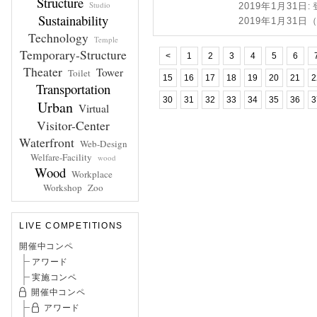
Structure
Studio
2019年1月31日
:
Sustainability
2019年1月31
Technology
Temple
Temporary-Structure
<
1
2
3
4
5
6
Theater
Tower
Toilet
15
16
17
18
19
20
21
2
Transportation
30
31
32
33
34
35
36
3
Urban
Virtual
Visitor-Center
Waterfront
Web-Design
Welfare-Facility
wood
Wood
Workplace
Workshop
Zoo
LIVE COMPETITIONS
開催中コンペ
アワード
実施コンペ
開催中コンペ
アワード