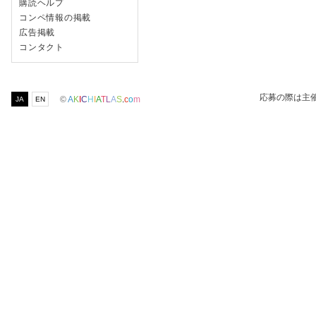
購読ヘルプ
コンペ情報の掲載
広告掲載
コンタクト
応募の際は主
©
A
K
I
C
H
I
A
T
L
A
S
.
c
o
m
JA
EN