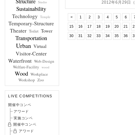
Structure
Studio
2012年6月29日
Sustainability
Technology
Temple
<
1
2
3
4
5
6
Temporary-Structure
15
16
17
18
19
20
21
2
Theater
Tower
Toilet
Transportation
30
31
32
33
34
35
36
3
Urban
Virtual
Visitor-Center
Waterfront
Web-Design
Welfare-Facility
wood
Wood
Workplace
Workshop
Zoo
LIVE COMPETITIONS
開催中コンペ
アワード
実施コンペ
開催中コンペ
アワード