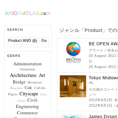
ジャンル「Product」で
SEARCH
BE OPEN AW
アワード / 学
20 August 2012 
GENRE
日
Administration
20 August 2012 
Aluminum
Architecture
Art
Tokyo Midt
Bridge
Broadcast
ペ
Cafe
Call-for-
Bungalow
その他のコンペ /
Cityscape
Papers
Civic-
ンペ
Civil-
2012年8月2日
: 
Center
Engineering
2012年8月2日
Commerce
James Dyson