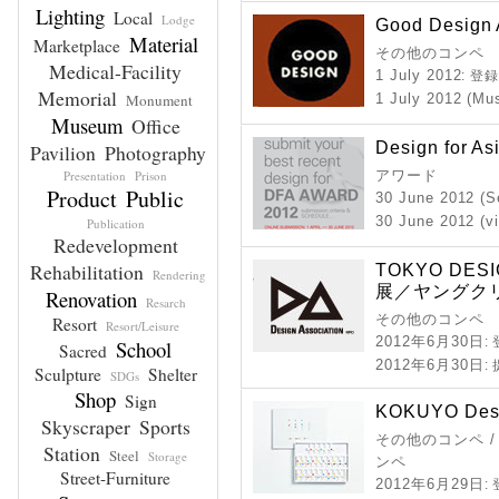
Lighting
Local
Lodge
Good Design
Material
Marketplace
その他のコンペ
Medical-Facility
1 July 2012
: 登
Memorial
Monument
1 July 2012 (Mu
Museum
Office
Design for As
Pavilion
Photography
Presentation
Prison
アワード
Product
Public
30 June 2012 (S
30 June 2012 (v
Publication
Redevelopment
Rehabilitation
TOKYO DESI
Rendering
展／ヤングク
Renovation
Resarch
その他のコンペ
Resort
Resort/Leisure
2012年6月30日
:
School
Sacred
2012年6月30日
:
Sculpture
Shelter
SDGs
Shop
Sign
KOKUYO Desi
Skyscraper
Sports
その他のコンペ /
Station
Steel
Storage
ンペ
Street-Furniture
2012年6月29日
: