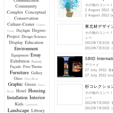
Communication
Community
その他のコンペ 
2 August 2012
:
Complex
Conceptual
2 August 2012 (
Conservation
Culture-Center
Culture-
東北材デザイ
Degree-
Daylight
Centre
その他のコンペ /
Project
Design-Science
ンペ
Display
Education
2012年7月31日
:
Environment
2012年7月31
Essay
Equipment
SBID Interna
Exhibition
Factory
アワード
Façade
Free-Theme
27 July 2012
: 
Furniture
Gallery
27 July 2012 (vi
Glass
Glass-Block
Graphic
Green
Guest-
杉コレクション 
Housing
Hotel
House
その他のコンペ /
Interior
Installation
ンペ
Kids
2012年7月20日
:
Landmark
2012年7月20
Landscape
Library