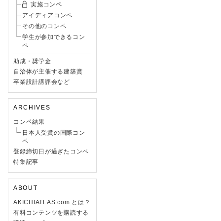
実施コンペ
アイディアコンペ
その他のコンペ
学生が参加できるコン
ペ
助成・奨学金
自治体が主催する建築賞
卒業設計講評会など
ARCHIVES
コンペ結果
日本人受賞の国際コン
ペ
登録締切日が過ぎたコンペ
特集記事
ABOUT
AKICHIATLAS.com とは？
有料コンテンツを購読する