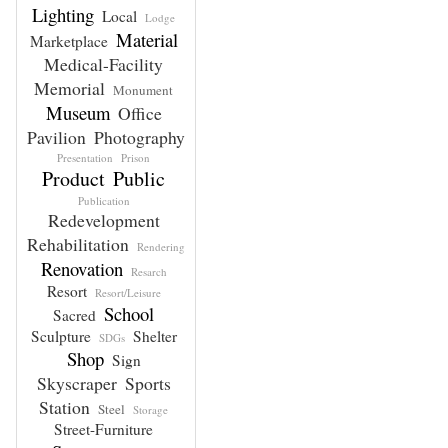
Lighting
Local
Lodge
Material
Marketplace
Medical-Facility
Memorial
Monument
Museum
Office
Pavilion
Photography
Presentation
Prison
Product
Public
Publication
Redevelopment
Rehabilitation
Rendering
Renovation
Resarch
Resort
Resort/Leisure
School
Sacred
Sculpture
Shelter
SDGs
Shop
Sign
Skyscraper
Sports
Station
Steel
Storage
Street-Furniture