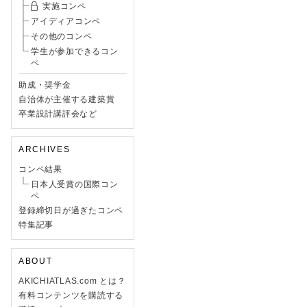
実施コンペ
アイディアコンペ
その他のコンペ
学生が参加できるコン
ペ
助成・奨学金
自治体が主催する建築賞
卒業設計講評会など
ARCHIVES
コンペ結果
日本人受賞の国際コン
ペ
登録締切日が過ぎたコンペ
特集記事
ABOUT
AKICHIATLAS.com とは？
有料コンテンツを購読する