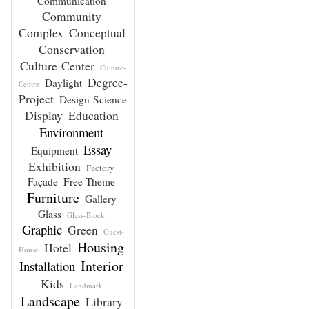
Communication
Community
Complex
Conceptual
Conservation
Culture-Center
Culture-
Degree-
Daylight
Centre
Project
Design-Science
Display
Education
Environment
Essay
Equipment
Exhibition
Factory
Façade
Free-Theme
Furniture
Gallery
Glass
Glass-Block
Graphic
Green
Guest-
Housing
Hotel
House
Interior
Installation
Kids
Landmark
Landscape
Library