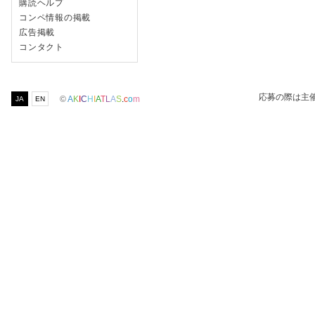
購読ヘルプ
コンペ情報の掲載
広告掲載
コンタクト
応募の際は主
©
A
K
I
C
H
I
A
T
L
A
S
.
c
o
m
JA
EN