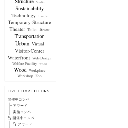
Structure
Studio
Sustainability
Technology
Temple
Temporary-Structure
Theater
Tower
Toilet
Transportation
Urban
Virtual
Visitor-Center
Waterfront
Web-Design
Welfare-Facility
wood
Wood
Workplace
Workshop
Zoo
LIVE COMPETITIONS
開催中コンペ
アワード
実施コンペ
開催中コンペ
アワード