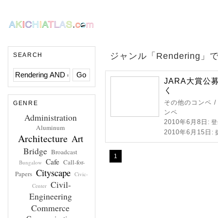
ジャンル「Rendering
SEARCH
JARA大賞公
く
その他のコンペ /
GENRE
ンペ
Administration
2010年6月8日
: 
Aluminum
2010年6月15日
:
Architecture
Art
Bridge
Broadcast
1
Cafe
Call-for-
Bungalow
Cityscape
Papers
Civic-
Civil-
Center
Engineering
Commerce