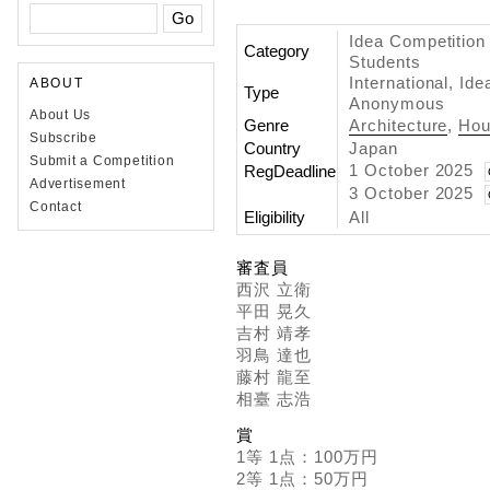
Idea Competition 
Category
Students
International, Id
ABOUT
Type
Anonymous
About Us
Genre
Architecture
,
Hou
Subscribe
Country
Japan
Submit a Competition
1 October 2025
RegDeadline
Advertisement
3 October 2025
Contact
Eligibility
All
審査員
西沢 立衛
平田 晃久
吉村 靖孝
羽鳥 達也
藤村 龍至
相臺 志浩
賞
1等 1点：100万円
2等 1点：50万円