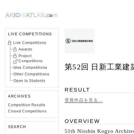
LIVE COMPETITIONS
Live Competitions
Awards
Project
Competitions
第52回 日新工業
Idea Competitiona
Other Competitiona
Open to Students
RESULT
ARCHIVES
受賞作品を見る...
Competition Results
Closed Competitions
OVERVIEW
SEARCH
51th Nisshin Kogyo Archite