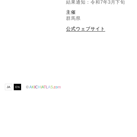
結果通知：令和7年3月下旬
主催
群馬県
公式ウェブサイト
©
A
K
I
C
H
I
A
T
L
A
S
.
c
o
m
JA
EN