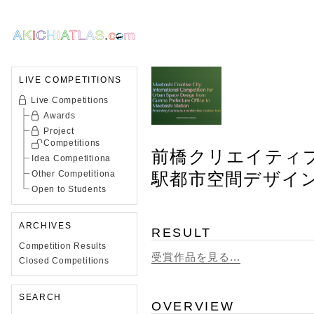
LIVE COMPETITIONS
Live Competitions
Awards
Project
Competitions
前橋クリエイティブ
Idea Competitiona
Other Competitiona
駅都市空間デザイン
Open to Students
ARCHIVES
RESULT
Competition Results
受賞作品を見る...
Closed Competitions
SEARCH
OVERVIEW