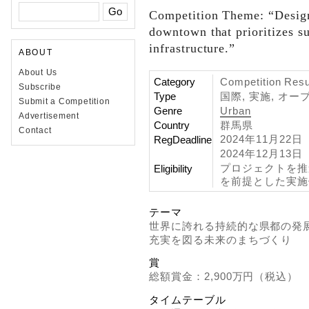
Competition Theme: “Design
downtown that prioritizes s
infrastructure.”
ABOUT
About Us
Category
Competition Resul
Subscribe
Type
国際, 実施, オー
Submit a Competition
Genre
Urban
Advertisement
Country
群馬県
Contact
2024年11月22日
RegDeadline
2024年12月13日
プロジェクトを推
Eligibility
を前提とした実施
テーマ
世界に誇れる持続的な県都の発
充実を図る未来のまちづくり
賞
総額賞金：2,900万円（税込）
タイムテーブル