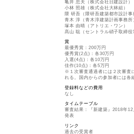
亀井 忠夫（株式会社日建設計）
小林 照雄（株式会社大林組）
隈 研吾（隈研吾建築都市設計事
青木 淳（青木淳建築計画事務所
塚本 由晴（アトリエ・ワン）
髙山 聡（セントラル硝子取締役
賞
最優秀賞：200万円
優秀賞(2点)：各30万円
入選(4点)：各10万円
佳作(10点)：各5万円
※１次審査通過者には２次審査
れる。国内からの参加者には各
登録料などの費用
なし
タイムテーブル
審査結果：『新建築』2018年1
発表
リンク
過去の受賞者