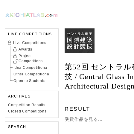
LIVE COMPETITIONS
Live Competitions
Awards
Project
Competitions
第52回 セントラ
Idea Competitiona
Other Competitiona
技 / Central Glass In
Open to Students
Architectural Desig
ARCHIVES
Competition Results
RESULT
Closed Competitions
受賞作品を見る...
SEARCH