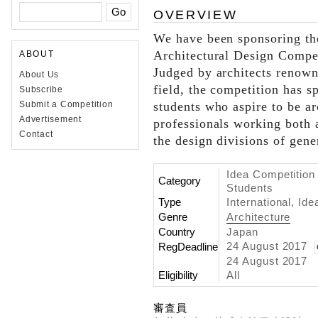
OVERVIEW
We have been sponsoring the
Architectural Design Compet
ABOUT
Judged by architects renowne
About Us
field, the competition has s
Subscribe
students who aspire to be ar
Submit a Competition
Advertisement
professionals working both a
Contact
the design divisions of gene
Idea Competition 
Category
Students
Type
International, Id
Genre
Architecture
Country
Japan
24 August 2017
RegDeadline
24 August 2017
Eligibility
All
審査員