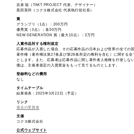
吉泉 聡（TAKT PROJECT 代表、デザイナー）
黒田英邦（コクヨ株式会社 代表執行役社長）
賞
グランプリ（1点）：200万円
優秀賞（3点）：各50万円
NEW GENERATION 賞（最大10点）：3万円
入賞作品対する権利規定
応募作品が入賞した場合、その応募作品の日本および世界の全ての
著作権（著作権法第27条及び第28条所定の権利を含む）に関する
とします。また、応募者は応募作品に関し著作者人格権を行使しな
価は、主催者規定の入賞賞金をもって充てるものとします。
登録料などの費用
なし
タイムテーブル
結果発表：2025年3月22日（予定）
リンク
過去の受賞者
主催
コクヨ株式会社
公式ウェブサイト