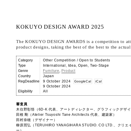
KOKUYO DESIGN AWARD 2025
The KOKUYO DESIGN AWARDS is a competition to attrac
product designs, taking the best of the best to the actu
Category
Other Competition / Open to Students
Type
International, Idea, Open, Two-Stage
Genre
Furniture
,
Product
Country
Japan
RegDeadline
9 October 2024
GoogleCal
iCal
9 October 2024
Eligibility
All
審査員
木住野彰悟（6D-K 代表、アートディレクター、グラフィックデザ
田根 剛（Atelier Tsuyoshi Tane Architects 代表、建築家）
田村奈穂（デザイナー）
柳原照弘（TERUHIRO YANAGIHARA STUDIO. CO LTD.
ー）