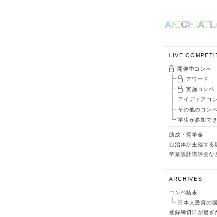
LIVE COMPETI
開催中コンペ
アワード
実施コンペ
アイディアコ
その他のコン
学生が参加で
助成・奨学金
自治体が主催する
卒業設計講評会な
ARCHIVES
コンペ結果
日本人受賞の
登録締切日が過ぎ