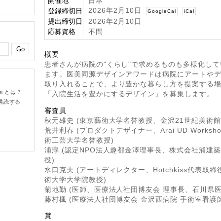
開催地
日本
2026年2月10日
登録締切日
GoogleCal
iCal
提出締切日
2026年2月10日
応募資格
不問
概要
患者さんが病院の"くらし"で求めるものも多様化し
ます。医美同源デザインアワードは病院にアートや
取り入れることで、より豊かな暮らし方を提案する
om とは？
「入院生活を豊かにするデザイン」を募集します。
購読する
審査員
秋元雄史 (東京藝術大学名誉教授、金沢21世紀美術館
荒井利春 (プロダクトデザイナー、Arai UD Works
術工芸大学名誉教授)
浦淳 (認定NPO法人趣都金澤理事長、株式会社浦建
役)
水口克夫 (アートディレクター、Hotchkiss代表取
術大学大学院教授)
菊地勤 (医師、医療法人社団博友会 理事長、石川県医
藤村楓 (医療法人社団博友会 金沢西病院 手術室看護師
賞