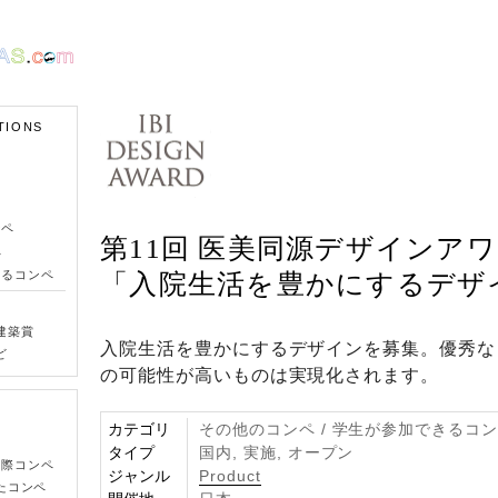
TIONS
ンペ
第11回 医美同源デザインア
ペ
きるコンペ
「入院生活を豊かにするデザ
建築賞
入院生活を豊かにするデザインを募集。優秀な
ど
の可能性が高いものは実現化されます。
カテゴリ
その他のコンペ / 学生が参加できるコ
タイプ
国内, 実施, オープン
国際コンペ
ジャンル
Product
たコンペ