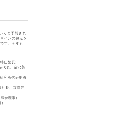
ていくと予想され
デザインの視点を
場です。今年も
特任館長)
hop代表、金沢美
築研究所代表取締
締役社長、京都芸
師会理事)
)