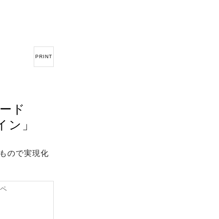
PRINT
ワード
イン」
もので実現化
ンペ