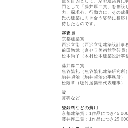
援を目的として、京都建築賞に
門として「藤井厚二賞」を創設
力、探求心、行動力に、その成
氏の建築に向き合う姿勢に相応
待したものです。
審査員
京都建築賞
西沢立衛（西沢立衛建築設計事
前田尚武（京セラ美術館学芸員
松本尚子（木村松本建築設計事
藤井厚二賞
魚谷繁礼（魚谷繁礼建築研究所
駒井貞治（駒井貞治の事務所）
松隈章（聴竹居楽部代表理事）
賞
賞碑など
登録料などの費用
京都建築賞：1作品につき45,000
藤井厚二賞：1作品につき25,000