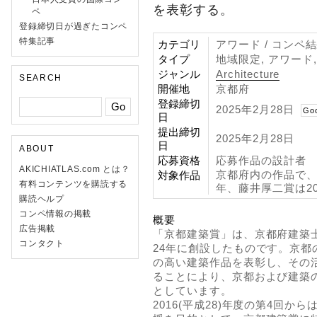
を表彰する。
ペ
登録締切日が過ぎたコンペ
特集記事
カテゴリ
アワード / コンペ
タイプ
地域限定, アワード
ジャンル
Architecture
SEARCH
開催地
京都府
登録締切
2025年2月28日
Go
日
提出締切
2025年2月28日
日
ABOUT
応募資格
応募作品の設計者
AKICHIATLAS.com とは？
京都府内の作品で、京
対象作品
有料コンテンツを購読する
年、藤井厚二賞は20
購読ヘルプ
コンペ情報の掲載
概要
広告掲載
「京都建築賞」は、京都府建築
コンタクト
24年に創設したものです。京
の高い建築作品を表彰し、その
ることにより、京都および建築
としています。
2016(平成28)年度の第4回