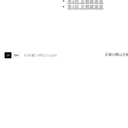
第2回 京都建築賞
第1回 京都建築賞
応募の際は主
©
A
K
I
C
H
I
A
T
L
A
S
.
c
o
m
JA
EN