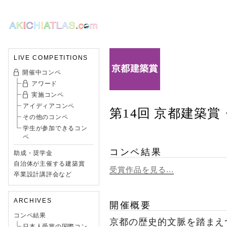
LIVE COMPETITIONS
開催中コンペ
アワード
実施コンペ
アイディアコンペ
第14回 京都建築
その他のコンペ
学生が参加できるコン
ペ
コンペ結果
助成・奨学金
自治体が主催する建築賞
受賞作品を見る...
卒業設計講評会など
ARCHIVES
開催概要
コンペ結果
京都の歴史的文脈を踏まえ
日本人受賞の国際コン