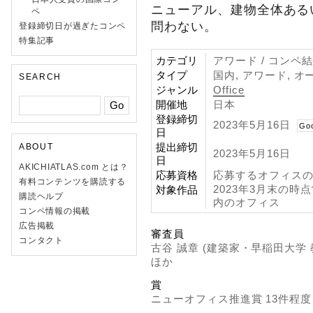
ニューアル、建物全体ある
ペ
問わない。
登録締切日が過ぎたコンペ
特集記事
カテゴリ
アワード / コンペ
タイプ
国内, アワード, オ
SEARCH
ジャンル
Office
開催地
日本
登録締切
2023年5月16日
Go
日
提出締切
ABOUT
2023年5月16日
日
AKICHIATLAS.com とは？
応募資格
応募するオフィス
有料コンテンツを購読する
2023年3月末の
対象作品
購読ヘルプ
内のオフィス
コンペ情報の掲載
広告掲載
審査員
コンタクト
古谷 誠章 (建築家・早稲田大学 
ほか
賞
ニューオフィス推進賞 13件程