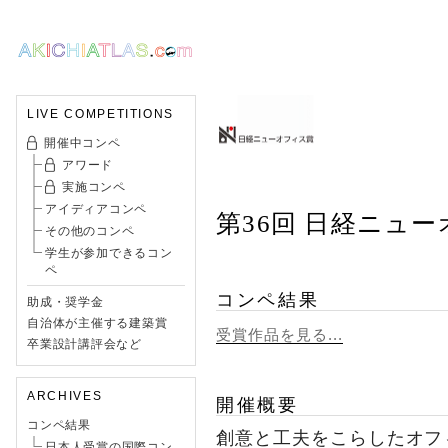
LIVE COMPETITIONS
開催中コンペ
アワード
実施コンペ
アイディアコンペ
第36回 日経ニュ
その他のコンペ
学生が参加できるコン
ペ
コンペ結果
助成・奨学金
自治体が主催する建築賞
受賞作品を見る...
卒業設計講評会など
ARCHIVES
開催概要
コンペ結果
創意と工夫をこらしたオフ
日本人受賞の国際コン