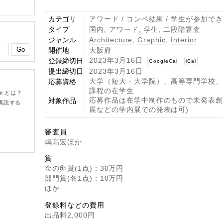
カテゴリ
アワード / コンペ結果 / 学生が参加で
タイプ
国内, アワード, 学生, 二段階審査
ジャンル
Architecture
,
Graphic
,
Interior
開催地
大阪府
2023年3月16日
登録締切日
GoogleCal
iCal
提出締切日
2023年3月16日
大学（短大・大学院）、高等専門学校
応募資格
課程の在学生
om とは？
応募作品は在学中制作のもので未発表創
対象作品
購読する
展などの学内展での発表は可)
審査員
嶋高宏ほか
賞
金の卵賞(1点)：30万円
部門賞(各1点)：10万円
ほか
登録料などの費用
出品料2,000円