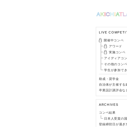
LIVE COMPETI
開催中コンペ
アワード
実施コンペ
アイディアコ
その他のコン
学生が参加で
助成・奨学金
自治体が主催する
卒業設計講評会な
ARCHIVES
コンペ結果
日本人受賞の
登録締切日が過ぎ