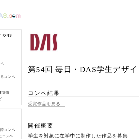
TIONS
ンペ
第54回 毎日・DAS学生デザ
ペ
きるコンペ
コンペ結果
建築賞
ど
受賞作品を見る...
開催概要
国際コンペ
学生を対象に在学中に制作した作品を募集
たコンペ