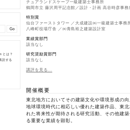
チュアランドスケープ一級建築士事務所
鶴岡市立 藤沢周平記念館／設計・計画 高谷時彦事務
特別賞
仙台ファーストタワー ／大成建設㈱一級建築士事務
八峰町役場庁舎 ／㈱青島裕之建築設計室
業績賞部門
該当なし
研究奨励賞部門
om とは？
該当なし
購読する
講評を見る...
開催概要
東北地方においてその建築文化や環境形成の向
地球環境時代に相応しい優れた建築作品、東北
れた将来性が期待される研究活動、その他建築
る重要な業績を顕彰。