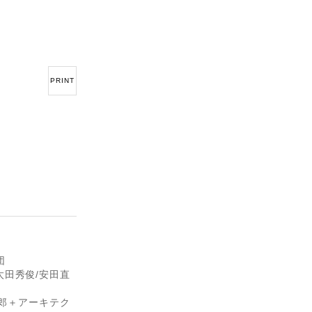
PRINT
団
/太田秀俊/安田直
達郎＋アーキテク