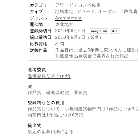
カテゴリ
アワード / コンペ結果
タイプ
地域限定, アワード, オープン, 二段階
ジャンル
Architecture
開催地
東北地方
2010年8月2日
登録締切日
GoogleCal
iCal
提出締切日
2010年8月2日（必着）
応募資格
不問
作品賞は、過去5年間に東北地方に建設
対象作品
北建築作品発表会で発表された作品
選考委員
選考委員リスト(pdf)
賞
作品賞、研究奨励賞、業績賞
登録料などの費用
作品賞について、小規模建築物部門は1作品につき3 
物部門は1作品につき6万円
提出物
規定の応募用紙による