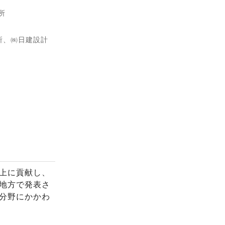
所
所、㈱日建設計
上に貢献し、
地方で発表さ
分野にかかわ