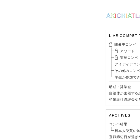
LIVE COMPETI
開催中コンペ
アワード
実施コンペ
アイディアコ
その他のコン
学生が参加で
助成・奨学金
自治体が主催する
卒業設計講評会な
ARCHIVES
コンペ結果
日本人受賞の
登録締切日が過ぎ