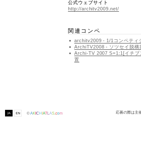
公式ウェブサイト
http://architv2009.net/
関連コンペ
architv2009 - 1/1コンペ
ArchiTV2008 - ソツセイ脱
Archi-TV 2007 S=1:1
置
応募の際は主
©
A
K
I
C
H
I
A
T
L
A
S
.
c
o
m
JA
EN