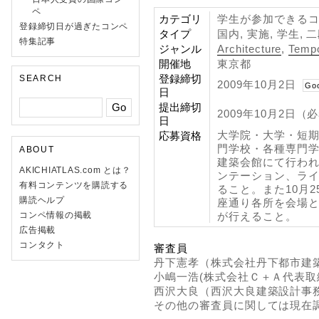
ペ
カテゴリ
学生が参加できるコン
登録締切日が過ぎたコンペ
タイプ
国内, 実施, 学生, 
特集記事
ジャンル
Architecture
,
Tempo
開催地
東京都
登録締切
SEARCH
2009年10月2日
Go
日
提出締切
2009年10月2日（
日
大学院・大学・短
応募資格
門学校・各種専門学
ABOUT
建築会館にて行わ
AKICHIATLAS.com とは？
ンテーション、ラ
有料コンテンツを購読する
ること。また10月
購読ヘルプ
座通り各所を会場
コンペ情報の掲載
が行えること。
広告掲載
コンタクト
審査員
丹下憲孝（株式会社丹下都市建
小嶋一浩(株式会社Ｃ＋Ａ代表取
西沢大良（西沢大良建築設計事
その他の審査員に関しては現在