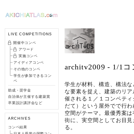
LIVE COMPETITIONS
開催中コンペ
アワード
実施コンペ
アイディアコンペ
architv2009 - 
その他のコンペ
学生が参加できるコン
ペ
学生が材料、構造、構法な
助成・奨学金
な要素を捉え、建築のリア
自治体が主催する建築賞
催される１／１コンペティ
卒業設計講評会など
だて）という屋外でで行わ
空間がテーマ。最優秀案は
ARCHIVES
街に、実空間としてお目見
る。
コンペ結果
日本人受賞の国際コン