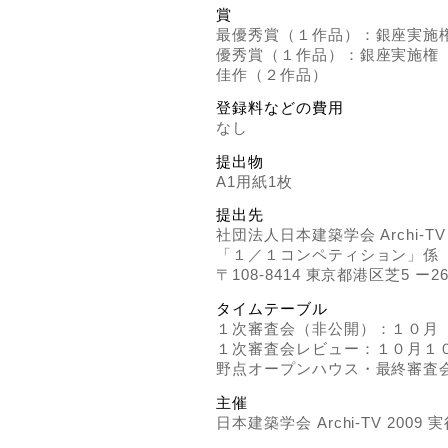
賞
最優秀賞（１作品）：銀座実施
優秀賞（１作品）：銀座実施権
佳作（２作品）
登録料などの費用
なし
提出物
A1用紙1枚
提出先
社団法人日本建築学会 Archi-TV
「１／１コンペティション」係
〒108-8414 東京都港区芝5 ー26
タイムテーブル
１次審査会（非公開）：１０月
１次審査会レビュー：１０月１
野点オープンハウス・最終審査
主催
日本建築学会 Archi-TV 2009