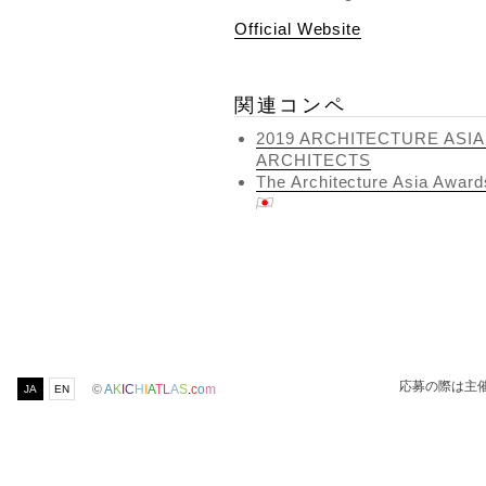
Official Website
関連コンペ
2019 ARCHITECTURE ASI
ARCHITECTS
The Architecture Asia Award
応募の際は主
©
A
K
I
C
H
I
A
T
L
A
S
.
c
o
m
JA
EN