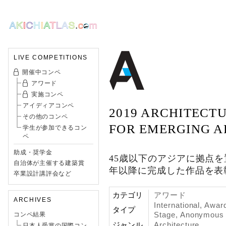
LIVE COMPETITIONS
開催中コンペ
アワード
実施コンペ
アイディアコンペ
2019 ARCHITECT
その他のコンペ
FOR EMERGING A
学生が参加できるコン
ペ
助成・奨学金
45歳以下のアジアに拠点を
自治体が主催する建築賞
年以降に完成した作品を表
卒業設計講評会など
カテゴリ
アワード
ARCHIVES
International, Awar
タイプ
Stage, Anonymous
コンペ結果
ジャンル
Architecture
日本人受賞の国際コン