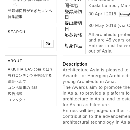
ペ
開催地
Kuala Lumpur, Mal
登録締切日が過ぎたコンペ
登録締切
30 April 2019
Googl
日
特集記事
提出締切
30 May 2019 (via 
日
SEARCH
All architects profe
応募資格
and are 45 years o
Entries must be wo
対象作品
out of Asia.
ABOUT
Description
AKICHIATLAS.com とは？
Architecture Asia is pleased to
Awards for Emerging Architects
有料コンテンツを購読する
young Architects in Asia.
購読ヘルプ
The Awards aim to promote the
コンペ情報の掲載
in Asia, to provide a platform 
広告掲載
architecture in Asia, and to es
コンタクト
for Asian architecture.
Entries will be judged on their c
contribution to the advancement
architectural technology in Asia