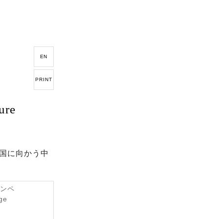
EN
PRINT
ure
国に向かう中
コンペ
age