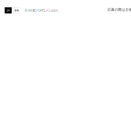
応募の際は主
©
A
K
I
C
H
I
A
T
L
A
S
.
c
o
m
JA
EN