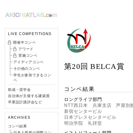
LIVE COMPETITIONS
開催中コンペ
アワード
実施コンペ
アイディアコンペ
第20回 BELCA賞
その他のコンペ
学生が参加できるコン
ペ
コンペ結果
助成・奨学金
自治体が主催する建築賞
ロングライフ部門
卒業設計講評会など
NTT西日本 兵庫支店 芦屋別
新宿センタービル
日本プレスセンタービル
ARCHIVES
明治学院 礼拝堂
コンペ結果
ベストリフォーム部門
日本人受賞の国際コン