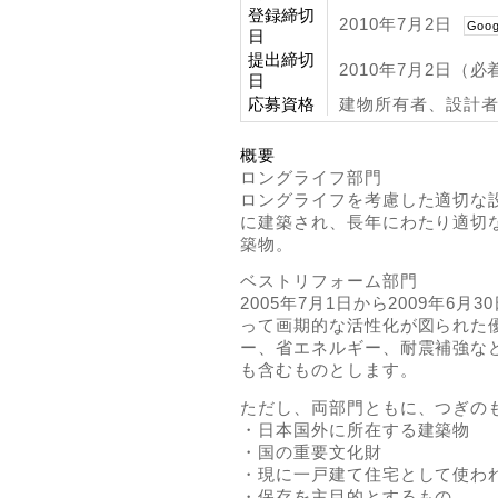
登録締切
2010年7月2日
Goog
日
提出締切
2010年7月2日（必
日
応募資格
建物所有者、設計
概要
ロングライフ部門
ロングライフを考慮した適切な設計
に建築され、長年にわたり適切
築物。
ベストリフォーム部門
2005年7月1日から2009年6
って画期的な活性化が図られた
ー、省エネルギー、耐震補強な
も含むものとします。
ただし、両部門ともに、つぎの
・日本国外に所在する建築物
・国の重要文化財
・現に一戸建て住宅として使わ
・保存を主目的とするもの