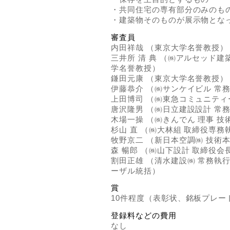
・共同住宅の専有部分のみのも
・建築物そのものが展示物とな
審査員
内田祥哉 （東京大学名誉教授）
三井所 清 典 （㈱アルセッド
学名誉教授）
鎌田元康 （東京大学名誉教授）
伊藤恭介 （㈱サンケイビル 常
上田博司 （㈱東急コミュニティ
唐沢隆男 （㈱日立建設設計 常
木場一操 （㈱きんでん 理事 
杉山 直 （㈱大林組 取締役専
牧野京二 （新日本空調㈱ 技術
森 暢郎 （㈱山下設計 取締役会
割田正雄 （清水建設㈱ 常務執
ーザル統括）
賞
10件程度（表彰状、銘板プレー
登録料などの費用
なし