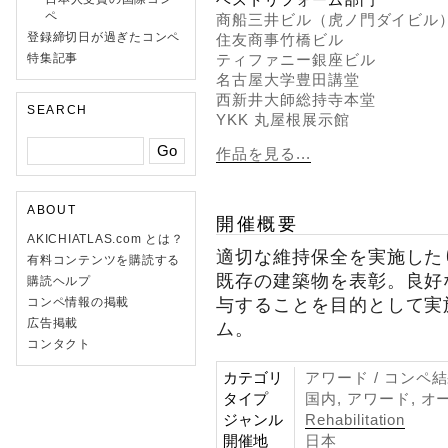
ペ
商船三井ビル（虎ノ門ダイビル
登録締切日が過ぎたコンペ
住友商事竹橋ビル
特集記事
ティファニー銀座ビル
名古屋大学豊田講堂
西新井大師総持寺本堂
SEARCH
YKK 丸屋根展示館
作品を見る...
ABOUT
開催概要
AKICHIATLAS.com とは？
適切な維持保全を実施した
有料コンテンツを購読する
既存の建築物を表彰。良好
購読ヘルプ
与することを目的として実
コンペ情報の掲載
広告掲載
ム。
コンタクト
カテゴリ
アワード / コンペ
タイプ
国内, アワード, オ
ジャンル
Rehabilitation
開催地
日本