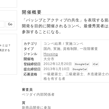
開催概要
「パッシブとアクティブの共生」を表現する規
開発を目的に開催されるコンペ。最優秀賞者は
参加することになる。
カテゴリ
コンペ結果 / 実施コンペ
om とは？
タイプ
国内, 実施, 資格制限, 一段階審査
購読する
ジャンル
Housing
開催地
大分市
2012年12月20日
登録締切日
GoogleCal
iCal
2013年1月10日
提出締切日
GoogleCal
一級建築士、二級建築士、木造建築士
応募資格
格を有する者
審査員
ベツダイ内部関係者
賞
新商品開発に参加