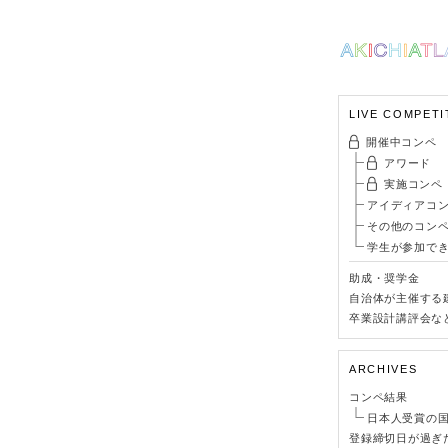
LIVE COMPETI
開催中コンペ
アワード
実施コンペ
アイディアコ
その他のコン
学生が参加で
助成・奨学金
自治体が主催する
卒業設計講評会な
ARCHIVES
コンペ結果
日本人受賞の
登録締切日が過ぎ