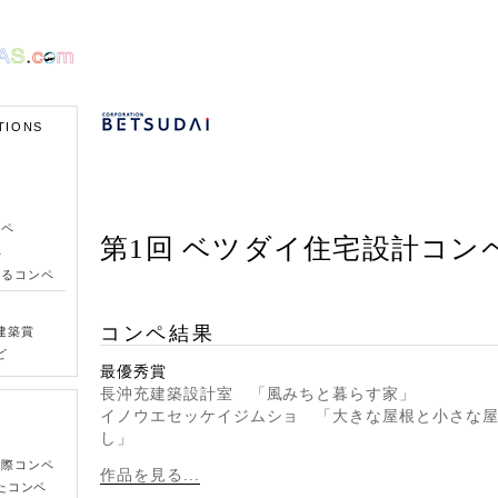
TIONS
ンペ
第1回 ベツダイ住宅設計コン
ペ
きるコンペ
コンペ結果
建築賞
ど
最優秀賞
長沖充建築設計室 「風みちと暮らす家」
イノウエセッケイジムショ 「大きな屋根と小さな
し」
国際コンペ
作品を見る...
たコンペ