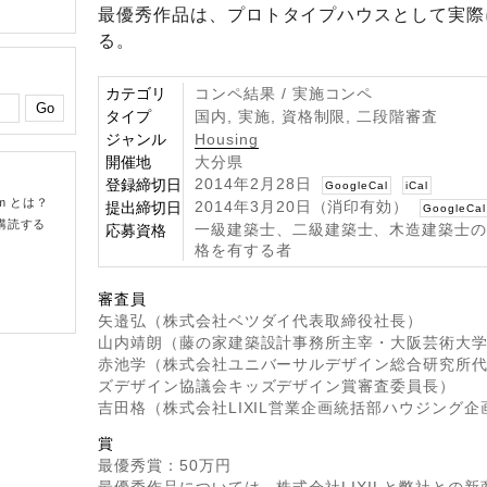
最優秀作品は、プロトタイプハウスとして実際
る。
カテゴリ
コンペ結果 / 実施コンペ
タイプ
国内, 実施, 資格制限, 二段階審査
ジャンル
Housing
開催地
大分県
2014年2月28日
登録締切日
GoogleCal
iCal
om とは？
2014年3月20日（消印有効）
提出締切日
GoogleCal
購読する
一級建築士、二級建築士、木造建築士
応募資格
格を有する者
審査員
矢邉弘（株式会社ベツダイ代表取締役社長）
山内靖朗（藤の家建築設計事務所主宰・大阪芸術大
赤池学（株式会社ユニバーサルデザイン総合研究所
ズデザイン協議会キッズデザイン賞審査委員長）
吉田格（株式会社LIXIL営業企画統括部ハウジング企
賞
最優秀賞：50万円