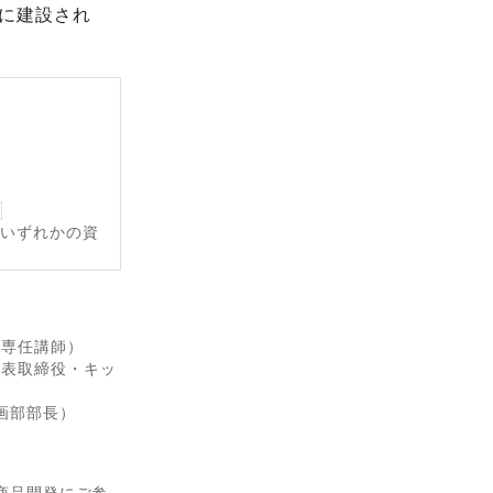
に建設され
のいずれかの資
学専任講師）
代表取締役・キッ
画部部長）