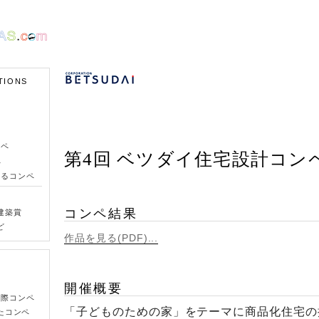
TIONS
ンペ
第4回 ベツダイ住宅設計コン
ペ
きるコンペ
コンペ結果
建築賞
ど
作品を見る(PDF)...
開催概要
国際コンペ
「子どものための家」をテーマに商品化住宅の
たコンペ