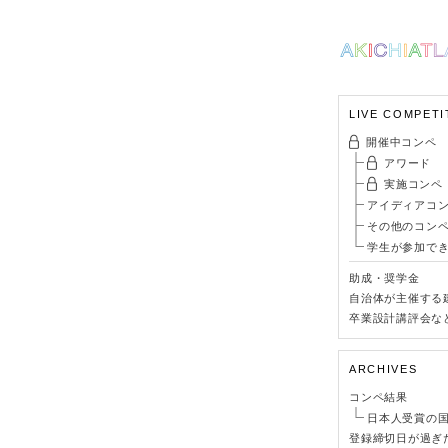
LIVE COMPETI
開催中コンペ
アワード
実施コンペ
アイディアコ
その他のコン
学生が参加で
助成・奨学金
自治体が主催する
卒業設計講評会な
ARCHIVES
コンペ結果
日本人受賞の
登録締切日が過ぎ