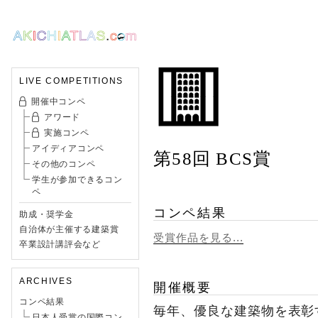
LIVE COMPETITIONS
開催中コンペ
アワード
実施コンペ
アイディアコンペ
第58回 BCS賞
その他のコンペ
学生が参加できるコン
ペ
コンペ結果
助成・奨学金
自治体が主催する建築賞
受賞作品を見る...
卒業設計講評会など
ARCHIVES
開催概要
コンペ結果
毎年、優良な建築物を表彰
日本人受賞の国際コン