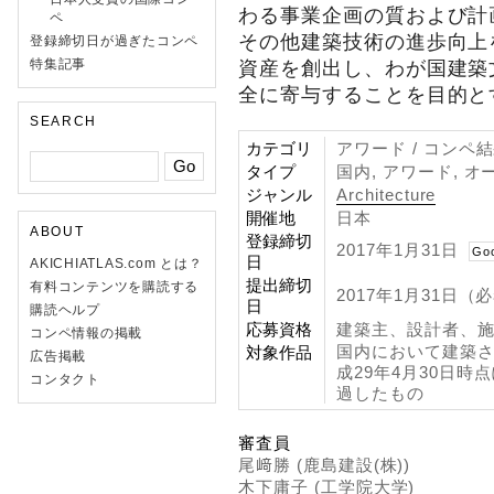
わる事業企画の質および計
ペ
その他建築技術の進歩向上
登録締切日が過ぎたコンペ
特集記事
資産を創出し、わが国建築
全に寄与することを目的と
SEARCH
カテゴリ
アワード / コンペ
タイプ
国内, アワード, オ
ジャンル
Architecture
開催地
日本
ABOUT
登録締切
2017年1月31日
Go
日
AKICHIATLAS.com とは？
提出締切
有料コンテンツを購読する
2017年1月31日（
日
購読ヘルプ
応募資格
建築主、設計者、
コンペ情報の掲載
国内において建築
対象作品
広告掲載
成29年4月30日
コンタクト
過したもの
審査員
尾﨑勝 (鹿島建設(株))
木下庸子 (工学院大学)