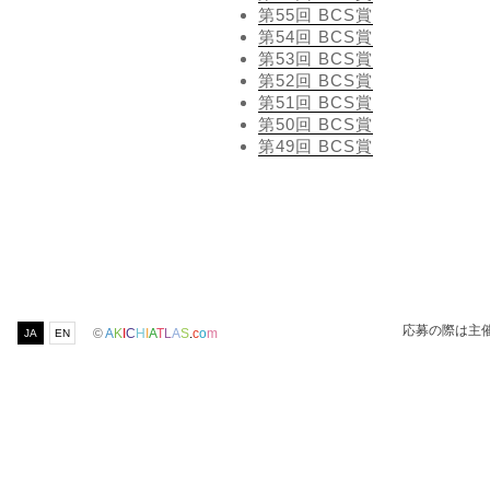
第55回 BCS賞
第54回 BCS賞
第53回 BCS賞
第52回 BCS賞
第51回 BCS賞
第50回 BCS賞
第49回 BCS賞
応募の際は主
©
A
K
I
C
H
I
A
T
L
A
S
.
c
o
m
JA
EN