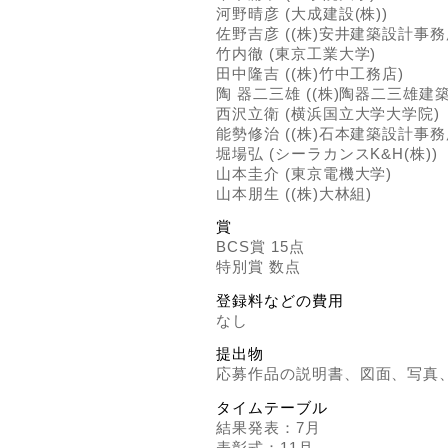
河野晴彦 (大成建設(株))
佐野吉彦 ((株)安井建築設計事務
竹内徹 (東京工業大学)
田中隆吉 ((株)竹中工務店)
陶 器二三雄 ((株)陶器二三雄建
西沢立衛 (横浜国立大学大学院)
能勢修治 ((株)石本建築設計事務
堀場弘 (シーラカンスK&H(株))
山本圭介 (東京電機大学)
山本朋生 ((株)大林組)
賞
BCS賞 15点
特別賞 数点
登録料などの費用
なし
提出物
応募作品の説明書、図面、写真
タイムテーブル
結果発表：7月
表彰式：11月