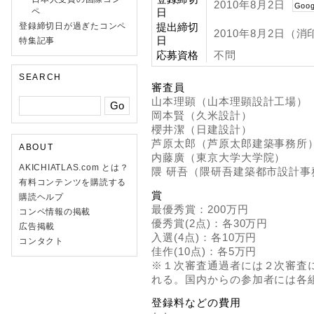
2010年8月2日
Goog
ペ
日
登録締切日が過ぎたコンペ
提出締切
2010年8月2日（
日
特集記事
応募資格
不問
SEARCH
審査員
山本理顕（山本理顕設計工場）
岡本賢（久米設計）
櫻井潔（日建設計）
芦原太郎（芦原太郎建築事務所
ABOUT
内藤廣（東京大学大学院）
AKICHIATLAS.com とは？
隈 研吾（隈研吾建築都市設計事
有料コンテンツを購読する
賞
購読ヘルプ
最優秀賞：200万円
コンペ情報の掲載
優秀賞(2点)：各30万円
広告掲載
入選(4点)：各10万円
コンタクト
佳作(10点)：各5万円
※１次審査通過者には２次審査
れる。国内からの参加者には各
登録料などの費用