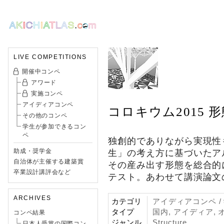
LIVE COMPETITIONS
開催中コンペ
アワード
実施コンペ
アイディアコンペ
コロキウム2015
その他のコンペ
学生が参加できるコン
ペ
独創的でありながら実現性
助成・奨学金
生」の考え方に基づいたア
自治体が主催する建築賞
その産み出す形態を総合的
卒業設計講評会など
テスト。あわせて講演論文
ARCHIVES
カテゴリ
アイディアコンペ 
タイプ
国内, アイディア, 
コンペ結果
ジャンル
Structure
日本人受賞の国際コン