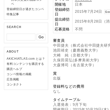
ペ
開催地
日本
登録締切日が過ぎたコンペ
登録締切
2015年7月24日
Go
日
特集記事
提出締切
2015年8月28日
日
SEARCH
応募資格
不問
審査員
中田捷夫（株式会社中田捷夫研
池田靖史（慶應義塾大学）
ABOUT
大崎 純（京都大学）
AKICHIATLAS.com とは？
久保田晃弘(多摩美術大学)
有料コンテンツを購読する
大森博司（名古屋大学）
購読ヘルプ
賞
コンペ情報の掲載
出版
広告掲載
コンタクト
登録料などの費用
なし
タイムテーブル
入選発表：9月下旬
開催期日：2015年10月29日(木),