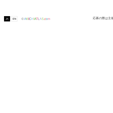
応募の際は主
©
A
K
I
C
H
I
A
T
L
A
S
.
c
o
m
JA
EN