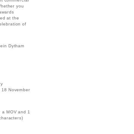
ant commercial
Whether you
 awards
ed at the
lebration of
lein Dytham
ry
y 18 November
r a MOV and 1
characters)