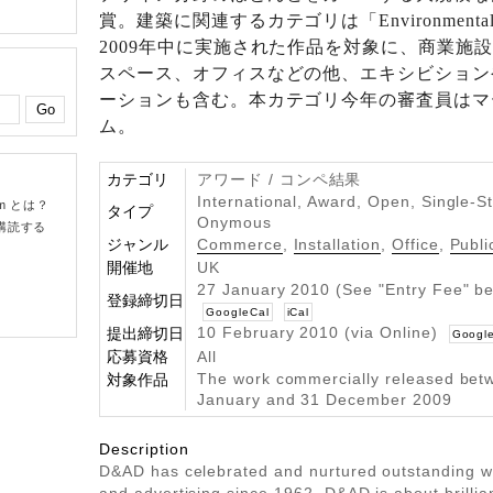
賞。建築に関連するカテゴリは「Environmental 
2009年中に実施された作品を対象に、商業施
スペース、オフィスなどの他、エキシビション
ーションも含む。本カテゴリ今年の審査員はマ
ム。
カテゴリ
アワード / コンペ結果
International, Award, Open, Single-S
om とは？
タイプ
Onymous
購読する
ジャンル
Commerce
,
Installation
,
Office
,
Publi
開催地
UK
27 January 2010 (See "Entry Fee" b
登録締切日
GoogleCal
iCal
10 February 2010 (via Online)
提出締切日
Googl
応募資格
All
The work commercially released bet
対象作品
January and 31 December 2009
Description
D&AD has celebrated and nurtured outstanding w