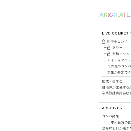
LIVE COMPETI
開催中コンペ
アワード
実施コンペ
アイディアコ
その他のコン
学生が参加で
助成・奨学金
自治体が主催する
卒業設計講評会な
ARCHIVES
コンペ結果
日本人受賞の
登録締切日が過ぎ