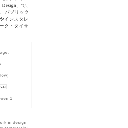
Design」で、
設、パブリック
やインスタレ
ーク・ダイサ
tage,
c
elow)
eCal
ween 1
ork in design