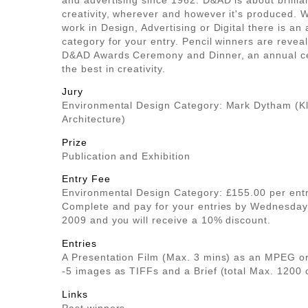
and advertising since 1962. D&AD is about brilli
creativity, wherever and however it's produced. 
work in Design, Advertising or Digital there is an
category for your entry. Pencil winners are reveal
D&AD Awards Ceremony and Dinner, an annual ce
the best in creativity.
Jury
Environmental Design Category: Mark Dytham (K
Architecture)
Prize
Publication and Exhibition
Entry Fee
Environmental Design Category: £155.00 per ent
Complete and pay for your entries by Wednesda
2009 and you will receive a 10% discount.
Entries
A Presentation Film (Max. 3 mins) as an MPEG o
-5 images as TIFFs and a Brief (total Max. 1200 
Links