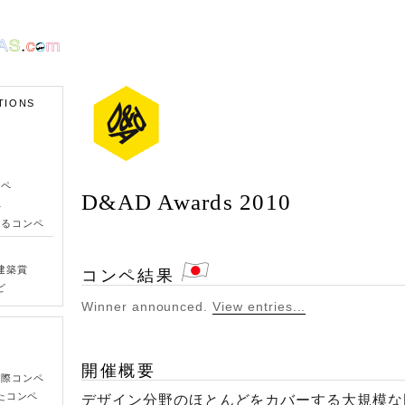
TIONS
ンペ
D&AD Awards 2010
ペ
きるコンペ
建築賞
コンペ結果
ど
Winner announced.
View entries...
開催概要
国際コンペ
たコンペ
デザイン分野のほとんどをカバーする大規模な