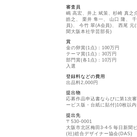
審査員
嶋 高宏、井上 斌策、杉崎 真之
皓之、 栗井 隼一、 山口 隆、 
員)、 今竹 翠(A会員)、 西尾 
聞大阪本社学芸部長)
賞
金の卵賞(1点)：100万円
テーマ賞(1点)：30万円
部門賞(各1点)：10万円
入選
登録料などの費用
出品料2,000円
提出物
応募作品申込書ならびに第1次審
ービス版・台紙に貼付)10枚以内
提出先
〒530-0001
大阪市北区梅田3-4-5 毎日新聞ビ
(社)総合デザイナー協会(DAS)