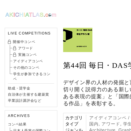
LIVE COMPETITIONS
開催中コンペ
アワード
実施コンペ
アイディアコンペ
第44回 毎日・DA
その他のコンペ
学生が参加できるコン
ペ
デザイン界の人材の発掘と
助成・奨学金
切り開く説得力のある新し
自治体が主催する建築賞
ある表現の提案」と「国際
卒業設計講評会など
る作品」を表彰する。
ARCHIVES
カテゴリ
アイディアコンペ 
タイプ
国内, アワード, 学
コンペ結果
ジャンル
Architecture
,
Graph
日本人受賞の国際コン