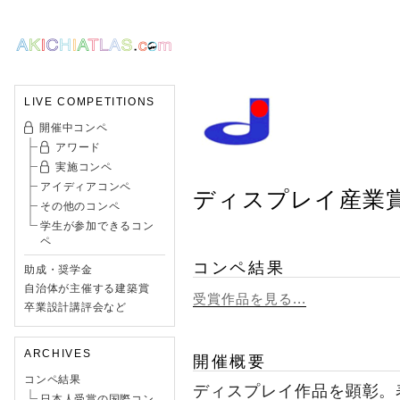
LIVE COMPETITIONS
開催中コンペ
アワード
実施コンペ
アイディアコンペ
ディスプレイ産業賞 
その他のコンペ
学生が参加できるコン
ペ
コンペ結果
助成・奨学金
自治体が主催する建築賞
受賞作品を見る...
卒業設計講評会など
ARCHIVES
開催概要
コンペ結果
ディスプレイ作品を顕彰。
日本人受賞の国際コン