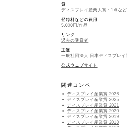
賞
ディスプレイ産業大賞：1点な
登録料などの費用
5,000円/作品
リンク
過去の受賞者
主催
一般社団法人 日本ディスプレイ
公式ウェブサイト
関連コンペ
ディスプレイ産業賞 2026
ディスプレイ産業賞 2025
ディスプレイ産業賞 2021
ディスプレイ産業賞 2020
ディスプレイ産業賞 2019
ディスプレイ産業賞 2018