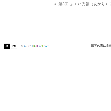
第3回 ふくい光福（あかり）
応募の際は主
©
A
K
I
C
H
I
A
T
L
A
S
.
c
o
m
JA
EN