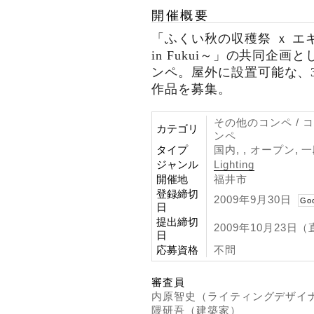
開催概要
「ふくい秋の収穫祭 ｘ エキマエ2
in Fukui～」の共同企
ンペ。屋外に設置可能な、3
作品を募集。
その他のコンペ / 
カテゴリ
ンペ
タイプ
国内, , オープン,
ジャンル
Lighting
開催地
福井市
登録締切
2009年9月30日
Go
日
提出締切
2009年10月23日
日
応募資格
不問
審査員
内原智史（ライティングデザイ
隈研吾（建築家）