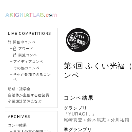
LIVE COMPETITIONS
開催中コンペ
アワード
実施コンペ
アイディアコンペ
第3回 ふくい光福
その他のコンペ
ンペ
学生が参加できるコン
ペ
助成・奨学金
自治体が主催する建築賞
コンペ結果
卒業設計講評会など
グランプリ
「YURAGI．」
ARCHIVES
尾崎真登＋鈴木篤志＋外川祐輔
コンペ結果
準グランプリ
日本人受賞の国際コン