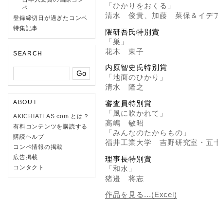
「ひかりをおくる」
ペ
清水 俊貴、加藤 菜保＆イデ
登録締切日が過ぎたコンペ
特集記事
隈研吾氏特別賞
「巣」
花木 東子
SEARCH
内原智史氏特別賞
「地面のひかり」
清水 隆之
ABOUT
審査員特別賞
「風に吹かれて」
AKICHIATLAS.com とは？
高嶋 敏昭
有料コンテンツを購読する
「みんなのたからもの」
購読ヘルプ
福井工業大学 吉野研究室・五
コンペ情報の掲載
広告掲載
理事長特別賞
コンタクト
「和水」
猪邉 将志
作品を見る...(Excel)