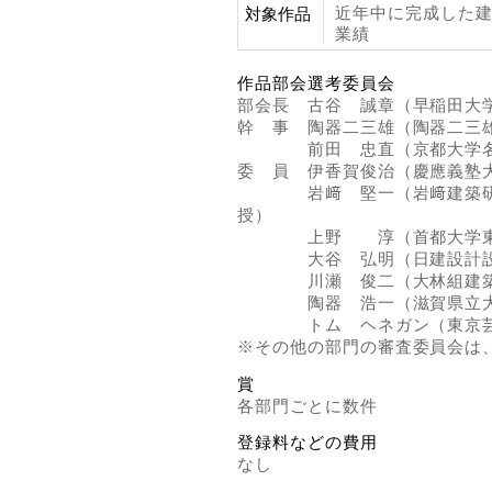
近年中に完成した
対象作品
業績
作品部会選考委員会
部会長 古谷 誠章（早稲田大
幹 事 陶器二三雄（陶器二三
前田 忠直（京都大学名
委 員 伊香賀俊治（慶應義塾
岩﨑 堅一（岩﨑建築研究
授）
上野 淳（首都大学東
大谷 弘明（日建設計設計
川瀬 俊二（大林組建築
陶器 浩一（滋賀県立大
トム ヘネガン（東京芸
※その他の部門の審査委員会は
賞
各部門ごとに数件
登録料などの費用
なし