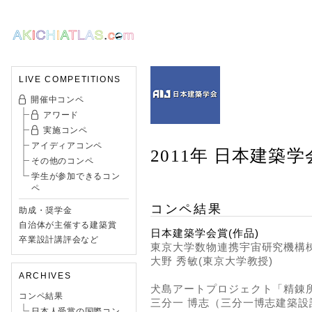
LIVE COMPETITIONS
開催中コンペ
アワード
実施コンペ
アイディアコンペ
2011年 日本建築
その他のコンペ
学生が参加できるコン
ペ
コンペ結果
助成・奨学金
自治体が主催する建築賞
日本建築学会賞(作品)
卒業設計講評会など
東京大学数物連携宇宙研究機構
大野 秀敏(東京大学教授)
ARCHIVES
犬島アートプロジェクト「精錬
コンペ結果
三分一 博志（三分一博志建築設
日本人受賞の国際コン