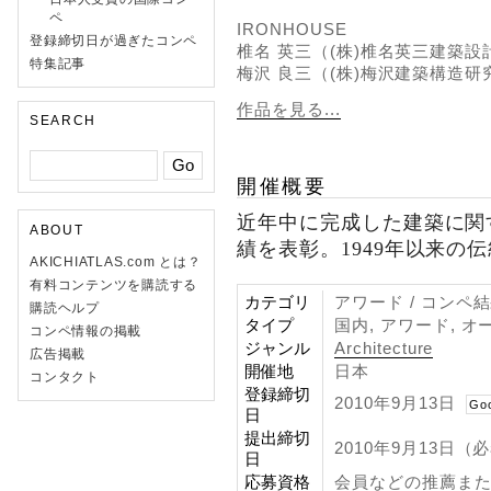
ペ
IRONHOUSE
登録締切日が過ぎたコンペ
椎名 英三（(株)椎名英三建築
特集記事
梅沢 良三（(株)梅沢建築構造
作品を見る...
SEARCH
開催概要
近年中に完成した建築に関
ABOUT
績を表彰。1949年以来の
AKICHIATLAS.com とは？
有料コンテンツを購読する
カテゴリ
アワード / コンペ
購読ヘルプ
タイプ
国内, アワード, オ
コンペ情報の掲載
ジャンル
Architecture
広告掲載
開催地
日本
コンタクト
登録締切
2010年9月13日
Go
日
提出締切
2010年9月13日（
日
応募資格
会員などの推薦ま